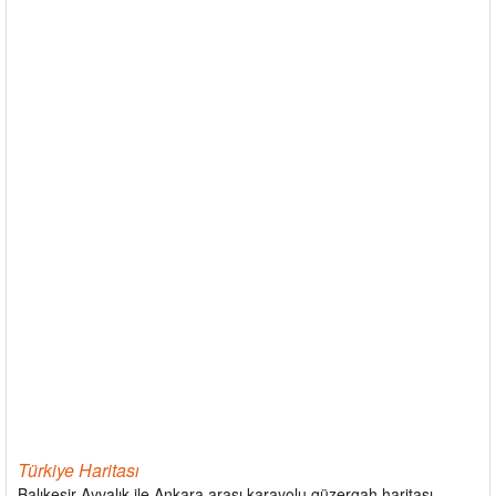
Türkiye Haritası
Balıkesir Ayvalık ile Ankara arası karayolu güzergah haritası