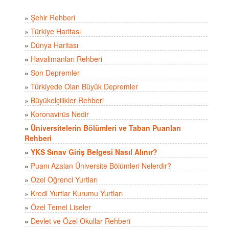
»
Şehir Rehberi
»
Türkiye Haritası
»
Dünya Haritası
»
Havalimanları Rehberi
»
Son Depremler
»
Türkiyede Olan Büyük Depremler
»
Büyükelçilikler Rehberi
»
Koronavirüs Nedir
»
Üniversitelerin Bölümleri ve Taban Puanları
Rehberi
»
YKS Sınav Giriş Belgesi Nasıl Alınır?
»
Puanı Azalan Üniversite Bölümleri Nelerdir?
»
Özel Öğrenci Yurtları
»
Kredi Yurtlar Kurumu Yurtları
»
Özel Temel Liseler
»
Devlet ve Özel Okullar Rehberi