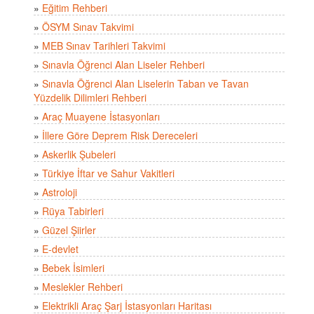
»
Eğitim Rehberi
»
ÖSYM Sınav Takvimi
»
MEB Sınav Tarihleri Takvimi
»
Sınavla Öğrenci Alan Liseler Rehberi
»
Sınavla Öğrenci Alan Liselerin Taban ve Tavan
Yüzdelik Dilimleri Rehberi
»
Araç Muayene İstasyonları
»
İllere Göre Deprem Risk Dereceleri
»
Askerlik Şubeleri
»
Türkiye İftar ve Sahur Vakitleri
»
Astroloji
»
Rüya Tabirleri
»
Güzel Şiirler
»
E-devlet
»
Bebek İsimleri
»
Meslekler Rehberi
»
Elektrikli Araç Şarj İstasyonları Haritası