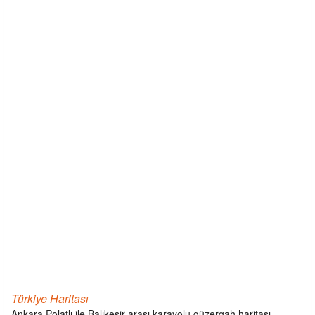
Türkiye Haritası
Ankara Polatlı ile Balıkesir arası karayolu güzergah haritası