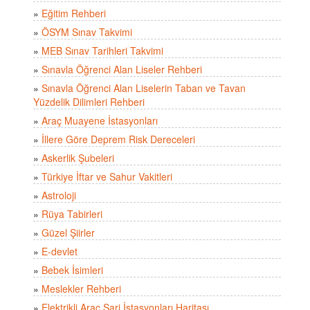
»
Eğitim Rehberi
»
ÖSYM Sınav Takvimi
»
MEB Sınav Tarihleri Takvimi
»
Sınavla Öğrenci Alan Liseler Rehberi
»
Sınavla Öğrenci Alan Liselerin Taban ve Tavan
Yüzdelik Dilimleri Rehberi
»
Araç Muayene İstasyonları
»
İllere Göre Deprem Risk Dereceleri
»
Askerlik Şubeleri
»
Türkiye İftar ve Sahur Vakitleri
»
Astroloji
»
Rüya Tabirleri
»
Güzel Şiirler
»
E-devlet
»
Bebek İsimleri
»
Meslekler Rehberi
»
Elektrikli Araç Şarj İstasyonları Haritası