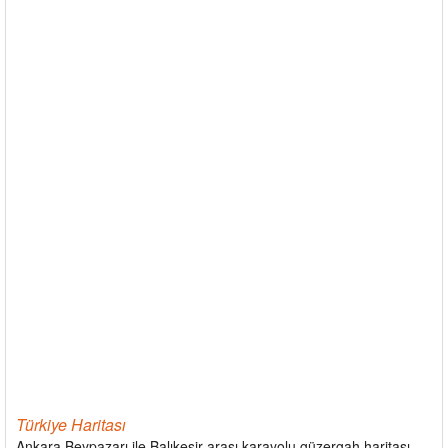
Türkiye Haritası
Ankara Beypazarı ile Balıkesir arası karayolu güzergah haritası