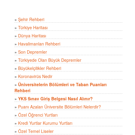
»
Şehir Rehberi
»
Türkiye Haritası
»
Dünya Haritası
»
Havalimanları Rehberi
»
Son Depremler
»
Türkiyede Olan Büyük Depremler
»
Büyükelçilikler Rehberi
»
Koronavirüs Nedir
»
Üniversitelerin Bölümleri ve Taban Puanları
Rehberi
»
YKS Sınav Giriş Belgesi Nasıl Alınır?
»
Puanı Azalan Üniversite Bölümleri Nelerdir?
»
Özel Öğrenci Yurtları
»
Kredi Yurtlar Kurumu Yurtları
»
Özel Temel Liseler