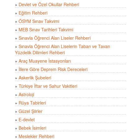
»
Devlet ve Özel Okullar Rehberi
»
Eğitim Rehberi
»
ÖSYM Sınav Takvimi
»
MEB Sınav Tarihleri Takvimi
»
Sınavla Öğrenci Alan Liseler Rehberi
»
Sınavla Öğrenci Alan Liselerin Taban ve Tavan
Yüzdelik Dilimleri Rehberi
»
Araç Muayene İstasyonları
»
İllere Göre Deprem Risk Dereceleri
»
Askerlik Şubeleri
»
Türkiye İftar ve Sahur Vakitleri
»
Astroloji
»
Rüya Tabirleri
»
Güzel Şiirler
»
E-devlet
»
Bebek İsimleri
»
Meslekler Rehberi