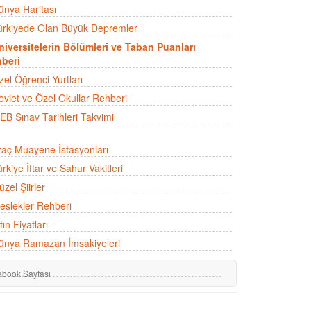
ünya Haritası
ürkiyede Olan Büyük Depremler
niversitelerin Bölümleri ve Taban Puanları
beri
zel Öğrenci Yurtları
evlet ve Özel Okullar Rehberi
EB Sınav Tarihleri Takvimi
raç Muayene İstasyonları
rkiye İftar ve Sahur Vakitleri
zel Şiirler
eslekler Rehberi
tın Fiyatları
ünya Ramazan İmsakiyeleri
ebook Sayfası