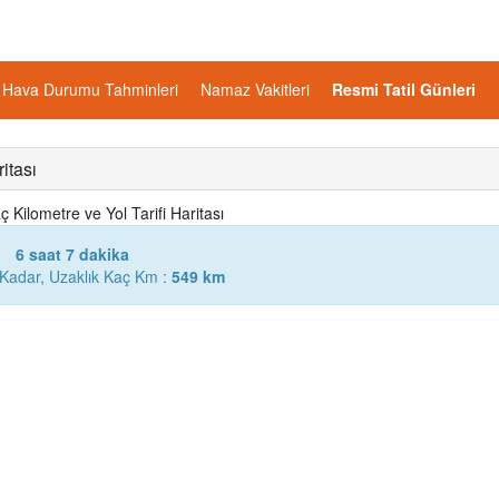
Hava Durumu Tahminleri
Namaz Vakitleri
Resmi Tatil Günleri
itası
Kilometre ve Yol Tarifi Haritası
6 saat 7 dakika
Kadar, Uzaklık Kaç Km :
549 km