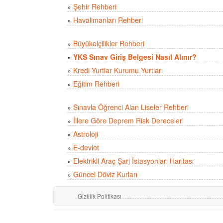
»
Şehir Rehberi
»
Havalimanları Rehberi
»
Büyükelçilikler Rehberi
»
YKS Sınav Giriş Belgesi Nasıl Alınır?
»
Kredi Yurtlar Kurumu Yurtları
»
Eğitim Rehberi
»
Sınavla Öğrenci Alan Liseler Rehberi
»
İllere Göre Deprem Risk Dereceleri
»
Astroloji
»
E-devlet
»
Elektrikli Araç Şarj İstasyonları Haritası
»
Güncel Döviz Kurları
Gizlilik Politikası