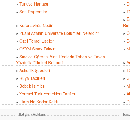
»
Türkiye Haritası
»
D
»
Son Depremler
»
T
»
Ü
»
Koronavirüs Nedir
Reh
»
Puanı Azalan Üniversite Bölümleri Nelerdir?
»
Ö
»
Özel Temel Liseler
»
D
»
ÖSYM Sınav Takvimi
»
M
»
Sınavla Öğrenci Alan Liselerin Taban ve Tavan
Yüzdelik Dilimleri Rehberi
»
A
»
Askerlik Şubeleri
»
Tü
»
Rüya Tabirleri
»
Gü
»
Bebek İsimleri
»
M
»
Yöresel Türk Yemekleri Tarifleri
»
Al
»
İftara Ne Kadar Kaldı
»
D
İletişim / Reklam
Fac