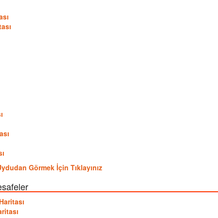
ası
tası
ı
ı
ası
ı
sı
ni Uydudan Görmek İçin Tıklayınız
esafeler
Haritası
ritası