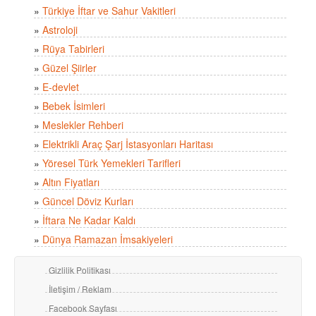
»
Türkiye İftar ve Sahur Vakitleri
»
Astroloji
»
Rüya Tabirleri
»
Güzel Şiirler
»
E-devlet
»
Bebek İsimleri
»
Meslekler Rehberi
»
Elektrikli Araç Şarj İstasyonları Haritası
»
Yöresel Türk Yemekleri Tarifleri
»
Altın Fiyatları
»
Güncel Döviz Kurları
»
İftara Ne Kadar Kaldı
»
Dünya Ramazan İmsakiyeleri
Gizlilik Politikası
İletişim / Reklam
Facebook Sayfası