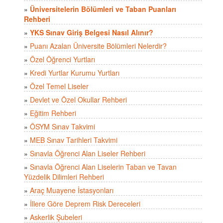
»
Üniversitelerin Bölümleri ve Taban Puanları
Rehberi
»
YKS Sınav Giriş Belgesi Nasıl Alınır?
»
Puanı Azalan Üniversite Bölümleri Nelerdir?
»
Özel Öğrenci Yurtları
»
Kredi Yurtlar Kurumu Yurtları
»
Özel Temel Liseler
»
Devlet ve Özel Okullar Rehberi
»
Eğitim Rehberi
»
ÖSYM Sınav Takvimi
»
MEB Sınav Tarihleri Takvimi
»
Sınavla Öğrenci Alan Liseler Rehberi
»
Sınavla Öğrenci Alan Liselerin Taban ve Tavan
Yüzdelik Dilimleri Rehberi
»
Araç Muayene İstasyonları
»
İllere Göre Deprem Risk Dereceleri
»
Askerlik Şubeleri