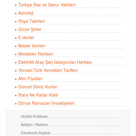
»
Türkiye İftar ve Sahur Vakitleri
»
Astroloji
»
Rüya Tabirleri
»
Güzel Şiirler
»
E-devlet
»
Bebek İsimleri
»
Meslekler Rehberi
»
Elektrikli Araç Şarj İstasyonları Haritası
»
Yöresel Türk Yemekleri Tarifleri
»
Altın Fiyatları
»
Güncel Döviz Kurları
»
İftara Ne Kadar Kaldı
»
Dünya Ramazan İmsakiyeleri
Gizlilik Politikası
İletişim / Reklam
Facebook Sayfası