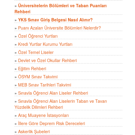
»
Üniversitelerin Bölümleri ve Taban Puanları
Rehberi
»
YKS Sınav Giriş Belgesi Nasıl Alınır?
»
Puanı Azalan Üniversite Bölümleri Nelerdir?
»
Özel Öğrenci Yurtları
»
Kredi Yurtlar Kurumu Yurtları
»
Özel Temel Liseler
»
Devlet ve Özel Okullar Rehberi
»
Eğitim Rehberi
»
ÖSYM Sınav Takvimi
»
MEB Sınav Tarihleri Takvimi
»
Sınavla Öğrenci Alan Liseler Rehberi
»
Sınavla Öğrenci Alan Liselerin Taban ve Tavan
Yüzdelik Dilimleri Rehberi
»
Araç Muayene İstasyonları
»
İllere Göre Deprem Risk Dereceleri
»
Askerlik Şubeleri