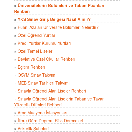
»
Üniversitelerin Bölümleri ve Taban Puanları
Rehberi
»
YKS Sınav Giriş Belgesi Nasıl Alınır?
»
Puanı Azalan Üniversite Bölümleri Nelerdir?
»
Özel Öğrenci Yurtları
»
Kredi Yurtlar Kurumu Yurtları
»
Özel Temel Liseler
»
Devlet ve Özel Okullar Rehberi
»
Eğitim Rehberi
»
ÖSYM Sınav Takvimi
»
MEB Sınav Tarihleri Takvimi
»
Sınavla Öğrenci Alan Liseler Rehberi
»
Sınavla Öğrenci Alan Liselerin Taban ve Tavan
Yüzdelik Dilimleri Rehberi
»
Araç Muayene İstasyonları
»
İllere Göre Deprem Risk Dereceleri
»
Askerlik Şubeleri