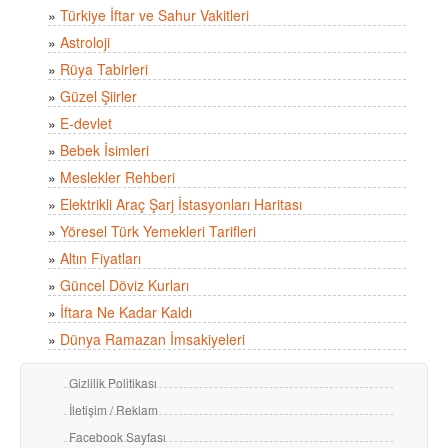
»
Türkiye İftar ve Sahur Vakitleri
»
Astroloji
»
Rüya Tabirleri
»
Güzel Şiirler
»
E-devlet
»
Bebek İsimleri
»
Meslekler Rehberi
»
Elektrikli Araç Şarj İstasyonları Haritası
»
Yöresel Türk Yemekleri Tarifleri
»
Altın Fiyatları
»
Güncel Döviz Kurları
»
İftara Ne Kadar Kaldı
»
Dünya Ramazan İmsakiyeleri
Gizlilik Politikası
İletişim / Reklam
Facebook Sayfası