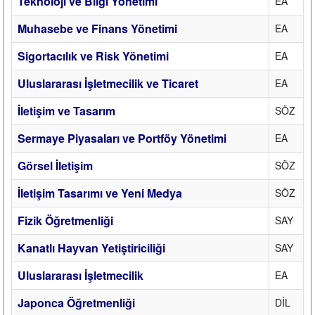
Teknoloji ve Bilgi Yönetimi
EA
Muhasebe ve Finans Yönetimi
EA
Sigortacılık ve Risk Yönetimi
EA
Uluslararası İşletmecilik ve Ticaret
EA
İletişim ve Tasarım
SÖZ
Sermaye Piyasaları ve Portföy Yönetimi
EA
Görsel İletişim
SÖZ
İletişim Tasarımı ve Yeni Medya
SÖZ
Fizik Öğretmenliği
SAY
Kanatlı Hayvan Yetiştiriciliği
SAY
Uluslararası İşletmecilik
EA
Japonca Öğretmenliği
DİL