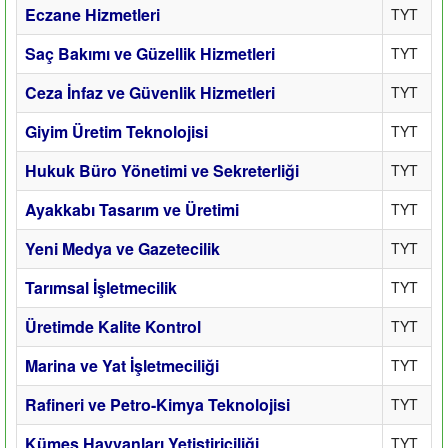
Eczane Hizmetleri
TYT
Saç Bakımı ve Güzellik Hizmetleri
TYT
Ceza İnfaz ve Güvenlik Hizmetleri
TYT
Giyim Üretim Teknolojisi
TYT
Hukuk Büro Yönetimi ve Sekreterliği
TYT
Ayakkabı Tasarım ve Üretimi
TYT
Yeni Medya ve Gazetecilik
TYT
Tarımsal İşletmecilik
TYT
Üretimde Kalite Kontrol
TYT
Marina ve Yat İşletmeciliği
TYT
Rafineri ve Petro-Kimya Teknolojisi
TYT
Kümes Hayvanları Yetiştiriciliği
TYT