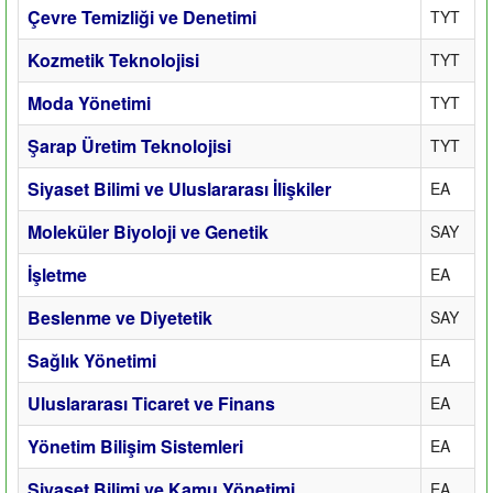
Çevre Temizliği ve Denetimi
TYT
Kozmetik Teknolojisi
TYT
Moda Yönetimi
TYT
Şarap Üretim Teknolojisi
TYT
Siyaset Bilimi ve Uluslararası İlişkiler
EA
Moleküler Biyoloji ve Genetik
SAY
İşletme
EA
Beslenme ve Diyetetik
SAY
Sağlık Yönetimi
EA
Uluslararası Ticaret ve Finans
EA
Yönetim Bilişim Sistemleri
EA
Siyaset Bilimi ve Kamu Yönetimi
EA