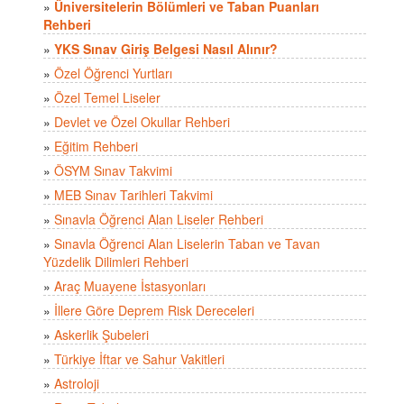
»
Üniversitelerin Bölümleri ve Taban Puanları
Rehberi
»
YKS Sınav Giriş Belgesi Nasıl Alınır?
»
Özel Öğrenci Yurtları
»
Özel Temel Liseler
»
Devlet ve Özel Okullar Rehberi
»
Eğitim Rehberi
»
ÖSYM Sınav Takvimi
»
MEB Sınav Tarihleri Takvimi
»
Sınavla Öğrenci Alan Liseler Rehberi
»
Sınavla Öğrenci Alan Liselerin Taban ve Tavan
Yüzdelik Dilimleri Rehberi
»
Araç Muayene İstasyonları
»
İllere Göre Deprem Risk Dereceleri
»
Askerlik Şubeleri
»
Türkiye İftar ve Sahur Vakitleri
»
Astroloji