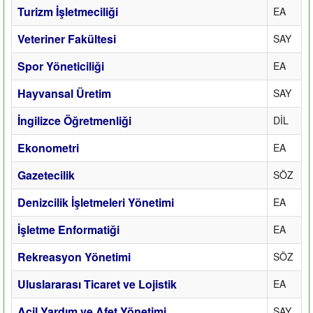
Turizm İşletmeciliği
EA
Veteriner Fakültesi
SAY
Spor Yöneticiliği
EA
Hayvansal Üretim
SAY
İngilizce Öğretmenliği
DİL
Ekonometri
EA
Gazetecilik
SÖZ
Denizcilik İşletmeleri Yönetimi
EA
İşletme Enformatiği
EA
Rekreasyon Yönetimi
SÖZ
Uluslararası Ticaret ve Lojistik
EA
Acil Yardım ve Afet Yönetimi
SAY