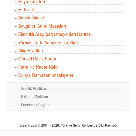
»
Rüya Tabirleri
»
E-devlet
»
Bebek İsimleri
»
Sevgililer Günü Mesajları
»
Elektrikli Araç Şarj İstasyonları Haritası
»
Yöresel Türk Yemekleri Tarifleri
»
Altın Fiyatları
»
Güncel Döviz Kurları
»
İftara Ne Kadar Kaldı
»
Dünya Ramazan İmsakiyeleri
Gizlilik Politikası
İletişim / Reklam
Facebook Sayfası
E-sehir.com © 2004 - 2026, Türkiye Şehir Rehberi ve Bilgi Kaynağı