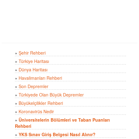
»
Şehir Rehberi
»
Türkiye Haritası
»
Dünya Haritası
»
Havalimanları Rehberi
»
Son Depremler
»
Türkiyede Olan Büyük Depremler
»
Büyükelçilikler Rehberi
»
Koronavirüs Nedir
»
Üniversitelerin Bölümleri ve Taban Puanları
Rehberi
»
YKS Sınav Giriş Belgesi Nasıl Alınır?