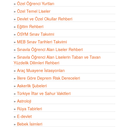
»
Özel Öğrenci Yurtları
»
Özel Temel Liseler
»
Devlet ve Özel Okullar Rehberi
»
Eğitim Rehberi
»
ÖSYM Sınav Takvimi
»
MEB Sınav Tarihleri Takvimi
»
Sınavla Öğrenci Alan Liseler Rehberi
»
Sınavla Öğrenci Alan Liselerin Taban ve Tavan
Yüzdelik Dilimleri Rehberi
»
Araç Muayene İstasyonları
»
İllere Göre Deprem Risk Dereceleri
»
Askerlik Şubeleri
»
Türkiye İftar ve Sahur Vakitleri
»
Astroloji
»
Rüya Tabirleri
»
E-devlet
»
Bebek İsimleri