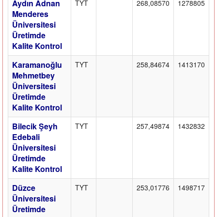
Aydın Adnan
TYT
268,08570
1278805
Menderes
Üniversitesi
Üretimde
Kalite Kontrol
Karamanoğlu
TYT
258,84674
1413170
Mehmetbey
Üniversitesi
Üretimde
Kalite Kontrol
Bilecik Şeyh
TYT
257,49874
1432832
Edebali
Üniversitesi
Üretimde
Kalite Kontrol
Düzce
TYT
253,01776
1498717
Üniversitesi
Üretimde