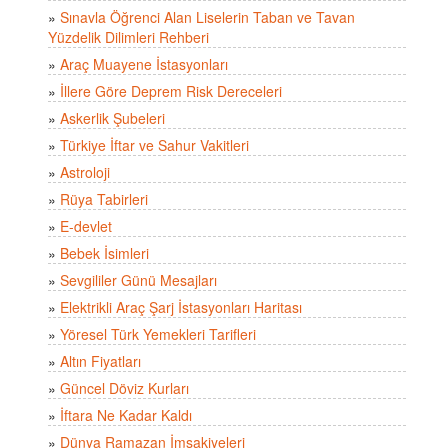
»
Sınavla Öğrenci Alan Liselerin Taban ve Tavan
Yüzdelik Dilimleri Rehberi
»
Araç Muayene İstasyonları
»
İllere Göre Deprem Risk Dereceleri
»
Askerlik Şubeleri
»
Türkiye İftar ve Sahur Vakitleri
»
Astroloji
»
Rüya Tabirleri
»
E-devlet
»
Bebek İsimleri
»
Sevgililer Günü Mesajları
»
Elektrikli Araç Şarj İstasyonları Haritası
»
Yöresel Türk Yemekleri Tarifleri
»
Altın Fiyatları
»
Güncel Döviz Kurları
»
İftara Ne Kadar Kaldı
»
Dünya Ramazan İmsakiyeleri