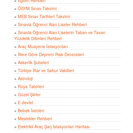
»
Eğitim Rehberi
»
ÖSYM Sınav Takvimi
»
MEB Sınav Tarihleri Takvimi
»
Sınavla Öğrenci Alan Liseler Rehberi
»
Sınavla Öğrenci Alan Liselerin Taban ve Tavan
Yüzdelik Dilimleri Rehberi
»
Araç Muayene İstasyonları
»
İllere Göre Deprem Risk Dereceleri
»
Askerlik Şubeleri
»
Türkiye İftar ve Sahur Vakitleri
»
Astroloji
»
Rüya Tabirleri
»
Güzel Şiirler
»
E-devlet
»
Bebek İsimleri
»
Meslekler Rehberi
»
Elektrikli Araç Şarj İstasyonları Haritası