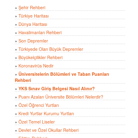
»
Şehir Rehberi
»
Türkiye Haritası
»
Dünya Haritası
»
Havalimanları Rehberi
»
Son Depremler
»
Türkiyede Olan Büyük Depremler
»
Büyükelçilikler Rehberi
»
Koronavirüs Nedir
»
Üniversitelerin Bölümleri ve Taban Puanları
Rehberi
»
YKS Sınav Giriş Belgesi Nasıl Alınır?
»
Puanı Azalan Üniversite Bölümleri Nelerdir?
»
Özel Öğrenci Yurtları
»
Kredi Yurtlar Kurumu Yurtları
»
Özel Temel Liseler
»
Devlet ve Özel Okullar Rehberi