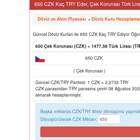
650 CZK Kaç TRY Eder, Çek Korunası Türk Liras
Döviz ve Altın Piyasası
Döviz Kuru Hesaplama
»
Güncel Döviz Kurları ile 650 CZK Kaç TRY Ediyor Öğren
650 Çek Korunası (CZK) = 1477,58 Türk Lirası (T
650 CZK
( Çek Korunası )
Güncel CZK/TRY Paritesi: 1 CZK = 2,2732 TRY
CZK parasından TRY parasına çeviri 08 Ağustos 2026,
alınarak hesaplanmıştır.
Başka miktarda CZK/TRY döviz dönüşümü yapmak 
Dönüştürülecek CZK Miktarı: