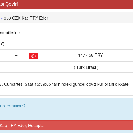
ı Çeviri
650 CZK Kaç TRY Eder
»
ebilirsiniz.
RY)
=
1477,58 TRY
( Türk Lirası )
 Cumartesi Saat 15:39:05 tarihindeki güncel döviz kur oranı dikkate
istermisiniz?