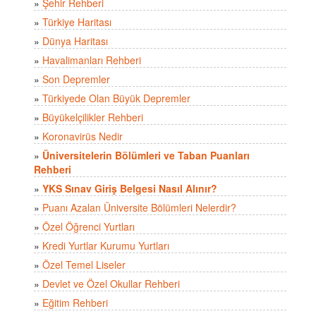
»
Şehir Rehberi
»
Türkiye Haritası
»
Dünya Haritası
»
Havalimanları Rehberi
»
Son Depremler
»
Türkiyede Olan Büyük Depremler
»
Büyükelçilikler Rehberi
»
Koronavirüs Nedir
»
Üniversitelerin Bölümleri ve Taban Puanları
Rehberi
»
YKS Sınav Giriş Belgesi Nasıl Alınır?
»
Puanı Azalan Üniversite Bölümleri Nelerdir?
»
Özel Öğrenci Yurtları
»
Kredi Yurtlar Kurumu Yurtları
»
Özel Temel Liseler
»
Devlet ve Özel Okullar Rehberi
»
Eğitim Rehberi