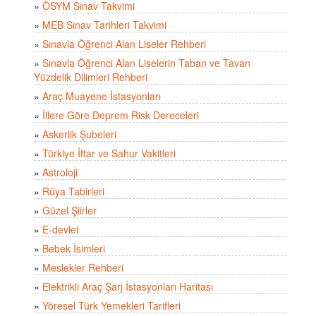
»
ÖSYM Sınav Takvimi
»
MEB Sınav Tarihleri Takvimi
»
Sınavla Öğrenci Alan Liseler Rehberi
»
Sınavla Öğrenci Alan Liselerin Taban ve Tavan
Yüzdelik Dilimleri Rehberi
»
Araç Muayene İstasyonları
»
İllere Göre Deprem Risk Dereceleri
»
Askerlik Şubeleri
»
Türkiye İftar ve Sahur Vakitleri
»
Astroloji
»
Rüya Tabirleri
»
Güzel Şiirler
»
E-devlet
»
Bebek İsimleri
»
Meslekler Rehberi
»
Elektrikli Araç Şarj İstasyonları Haritası
»
Yöresel Türk Yemekleri Tarifleri