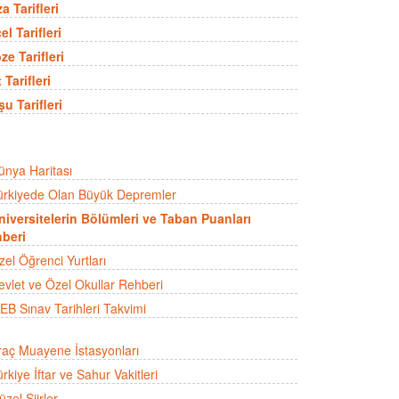
a Tarifleri
el Tarifleri
ze Tarifleri
 Tarifleri
şu Tarifleri
ünya Haritası
ürkiyede Olan Büyük Depremler
niversitelerin Bölümleri ve Taban Puanları
beri
zel Öğrenci Yurtları
evlet ve Özel Okullar Rehberi
EB Sınav Tarihleri Takvimi
raç Muayene İstasyonları
rkiye İftar ve Sahur Vakitleri
zel Şiirler