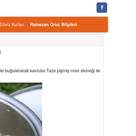
Döviz Kurları
Ramazan Oruç Bilgileri
i
ile buğulanarak kavrulur.Taze pişmiş mısır ekmeği ile