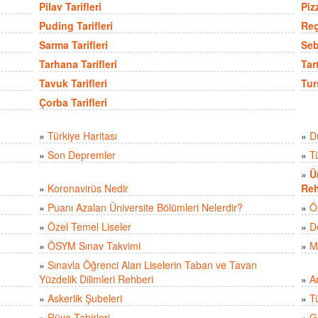
Pilav Tarifleri
Pizz
Puding Tarifleri
Reç
Sarma Tarifleri
Seb
Tarhana Tarifleri
Tart
Tavuk Tarifleri
Tur
Çorba Tarifleri
»
Türkiye Haritası
»
D
»
Son Depremler
»
T
»
Ü
»
Koronavirüs Nedir
Reh
»
Puanı Azalan Üniversite Bölümleri Nelerdir?
»
Ö
»
Özel Temel Liseler
»
D
»
ÖSYM Sınav Takvimi
»
M
»
Sınavla Öğrenci Alan Liselerin Taban ve Tavan
Yüzdelik Dilimleri Rehberi
»
A
»
Askerlik Şubeleri
»
Tü
»
Rüya Tabirleri
»
Gü