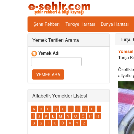
Şehir Rehberi
Türkiye Haritası
Dünya Haritası
Turşu 
Yemek Tarifleri Arama
Yöresel
Yemek Adı
Turşu K
Özellikl
afiyetle 
Alfabetik Yemekler Listesi
A
B
C
Ç
D
E
F
G
H
I
İ
J
K
L
M
N
O
Ö
P
R
S
Ş
T
U
Ü
V
Y
Z