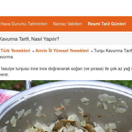
Hava Durumu Tahminleri
Namaz Vakitleri
Resmi Tatil Günleri
Kavurma Tarifi, Nasıl Yapılır?
 Türk Yemekleri
Artvin İli Yöresel Yemekleri
Turşu Kavurma Tarif
»
»
avurma
e fasulye turşusu ince ince doğranarak soğan (ve pırasa) ile çok az yağ 
yenir.