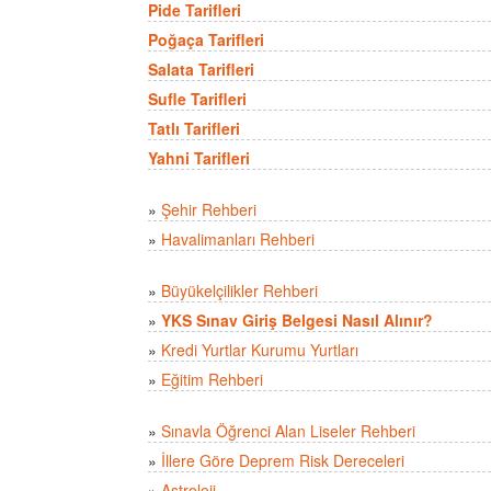
Pide Tarifleri
Poğaça Tarifleri
Salata Tarifleri
Sufle Tarifleri
Tatlı Tarifleri
Yahni Tarifleri
»
Şehir Rehberi
»
Havalimanları Rehberi
»
Büyükelçilikler Rehberi
»
YKS Sınav Giriş Belgesi Nasıl Alınır?
»
Kredi Yurtlar Kurumu Yurtları
»
Eğitim Rehberi
»
Sınavla Öğrenci Alan Liseler Rehberi
»
İllere Göre Deprem Risk Dereceleri
»
Astroloji