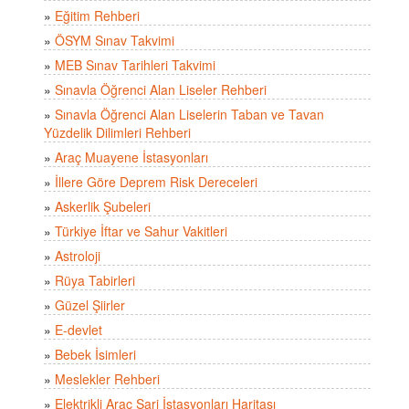
»
Eğitim Rehberi
»
ÖSYM Sınav Takvimi
»
MEB Sınav Tarihleri Takvimi
»
Sınavla Öğrenci Alan Liseler Rehberi
»
Sınavla Öğrenci Alan Liselerin Taban ve Tavan
Yüzdelik Dilimleri Rehberi
»
Araç Muayene İstasyonları
»
İllere Göre Deprem Risk Dereceleri
»
Askerlik Şubeleri
»
Türkiye İftar ve Sahur Vakitleri
»
Astroloji
»
Rüya Tabirleri
»
Güzel Şiirler
»
E-devlet
»
Bebek İsimleri
»
Meslekler Rehberi
»
Elektrikli Araç Şarj İstasyonları Haritası