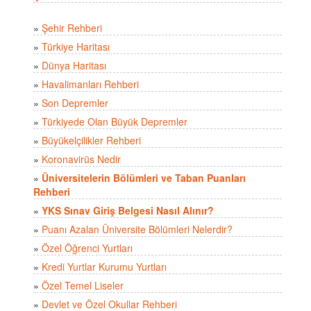
»
Şehir Rehberi
»
Türkiye Haritası
»
Dünya Haritası
»
Havalimanları Rehberi
»
Son Depremler
»
Türkiyede Olan Büyük Depremler
»
Büyükelçilikler Rehberi
»
Koronavirüs Nedir
»
Üniversitelerin Bölümleri ve Taban Puanları
Rehberi
»
YKS Sınav Giriş Belgesi Nasıl Alınır?
»
Puanı Azalan Üniversite Bölümleri Nelerdir?
»
Özel Öğrenci Yurtları
»
Kredi Yurtlar Kurumu Yurtları
»
Özel Temel Liseler
»
Devlet ve Özel Okullar Rehberi