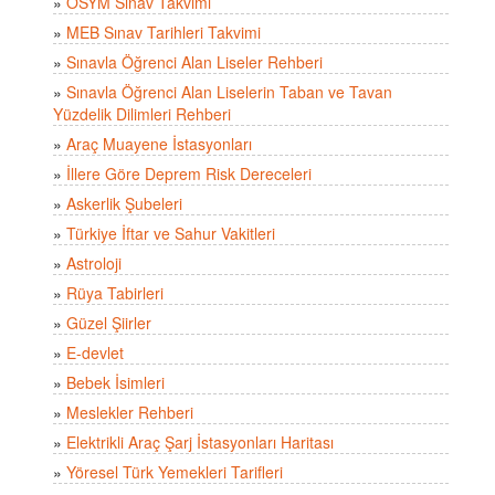
»
ÖSYM Sınav Takvimi
»
MEB Sınav Tarihleri Takvimi
»
Sınavla Öğrenci Alan Liseler Rehberi
»
Sınavla Öğrenci Alan Liselerin Taban ve Tavan
Yüzdelik Dilimleri Rehberi
»
Araç Muayene İstasyonları
»
İllere Göre Deprem Risk Dereceleri
»
Askerlik Şubeleri
»
Türkiye İftar ve Sahur Vakitleri
»
Astroloji
»
Rüya Tabirleri
»
Güzel Şiirler
»
E-devlet
»
Bebek İsimleri
»
Meslekler Rehberi
»
Elektrikli Araç Şarj İstasyonları Haritası
»
Yöresel Türk Yemekleri Tarifleri