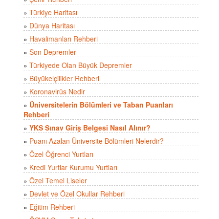
»
Türkiye Haritası
»
Dünya Haritası
»
Havalimanları Rehberi
»
Son Depremler
»
Türkiyede Olan Büyük Depremler
»
Büyükelçilikler Rehberi
»
Koronavirüs Nedir
»
Üniversitelerin Bölümleri ve Taban Puanları
Rehberi
»
YKS Sınav Giriş Belgesi Nasıl Alınır?
»
Puanı Azalan Üniversite Bölümleri Nelerdir?
»
Özel Öğrenci Yurtları
»
Kredi Yurtlar Kurumu Yurtları
»
Özel Temel Liseler
»
Devlet ve Özel Okullar Rehberi
»
Eğitim Rehberi