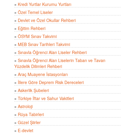
»
Kredi Yurtlar Kurumu Yurtları
»
Özel Temel Liseler
»
Devlet ve Özel Okullar Rehberi
»
Eğitim Rehberi
»
ÖSYM Sınav Takvimi
»
MEB Sınav Tarihleri Takvimi
»
Sınavla Öğrenci Alan Liseler Rehberi
»
Sınavla Öğrenci Alan Liselerin Taban ve Tavan
Yüzdelik Dilimleri Rehberi
»
Araç Muayene İstasyonları
»
İllere Göre Deprem Risk Dereceleri
»
Askerlik Şubeleri
»
Türkiye İftar ve Sahur Vakitleri
»
Astroloji
»
Rüya Tabirleri
»
Güzel Şiirler
»
E-devlet