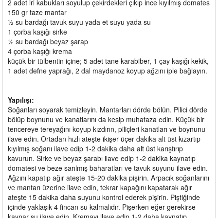
2 adet iri kabukları soyulup çekirdekleri çıkıp ince kıyılmış domates
150 gr taze mantar
½ su bardağı tavuk suyu yada et suyu yada su
1 çorba kaşığı sirke
½ su bardağı beyaz şarap
4 çorba kaşığı krema
küçük bir tülbentin içine; 5 adet tane karabiber, 1 çay kaşığı kekik,
1 adet defne yaprağı, 2 dal maydanoz koyup ağzını iple bağlayın.
Yapılışı:
Soğanları soyarak temizleyin. Mantarları dörde bölün. Pilici dörde
bölüp boynunu ve kanatlarını da kesip muhafaza edin. Küçük bir
tencereye tereyağını koyup kızdırın, piliçleri kanatları ve boynunu
ilave edin. Ortadan hızlı ateşte ikişer üçer dakika alt üst kızartıp
kıyılmış soğanı ilave edip 1-2 dakika daha alt üst karıştırıp
kavurun. Sirke ve beyaz şarabı ilave edip 1-2 dakika kaynatıp
domatesi ve beze sarılmış baharatları ve tavuk suyunu ilave edin.
Ağzını kapatıp ağır ateşte 15-20 dakika pişirin. Arpacık soğanlarını
ve mantarı üzerine ilave edin, tekrar kapağını kapatarak ağır
ateşte 15 dakika daha suyunu kontrol ederek pişirin. Piştiğinde
içinde yaklaşık 4 fincan su kalmalıdır. Pişerken eğer gerekirse
kaynar su ilave edin. Kremayı ilave edip 1-2 daha kaynatıp