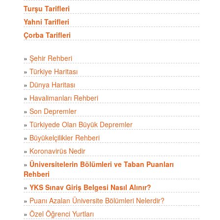
Turşu Tarifleri
Yahni Tarifleri
Çorba Tarifleri
»
Şehir Rehberi
»
Türkiye Haritası
»
Dünya Haritası
»
Havalimanları Rehberi
»
Son Depremler
»
Türkiyede Olan Büyük Depremler
»
Büyükelçilikler Rehberi
»
Koronavirüs Nedir
»
Üniversitelerin Bölümleri ve Taban Puanları
Rehberi
»
YKS Sınav Giriş Belgesi Nasıl Alınır?
»
Puanı Azalan Üniversite Bölümleri Nelerdir?
»
Özel Öğrenci Yurtları