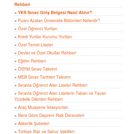
Rehberi
»
YKS Sınav Giriş Belgesi Nasıl Alınır?
»
Puanı Azalan Üniversite Bölümleri Nelerdir?
»
Özel Öğrenci Yurtları
»
Kredi Yurtlar Kurumu Yurtları
»
Özel Temel Liseler
»
Devlet ve Özel Okullar Rehberi
»
Eğitim Rehberi
»
ÖSYM Sınav Takvimi
»
MEB Sınav Tarihleri Takvimi
»
Sınavla Öğrenci Alan Liseler Rehberi
»
Sınavla Öğrenci Alan Liselerin Taban ve Tavan
Yüzdelik Dilimleri Rehberi
»
Araç Muayene İstasyonları
»
İllere Göre Deprem Risk Dereceleri
»
Askerlik Şubeleri
»
Türkiye İftar ve Sahur Vakitleri