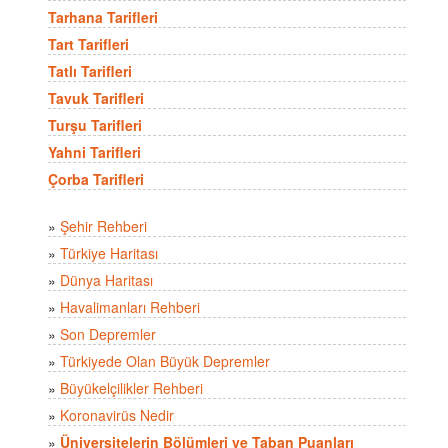
Tarhana Tarifleri
Tart Tarifleri
Tatlı Tarifleri
Tavuk Tarifleri
Turşu Tarifleri
Yahni Tarifleri
Çorba Tarifleri
»
Şehir Rehberi
»
Türkiye Haritası
»
Dünya Haritası
»
Havalimanları Rehberi
»
Son Depremler
»
Türkiyede Olan Büyük Depremler
»
Büyükelçilikler Rehberi
»
Koronavirüs Nedir
»
Üniversitelerin Bölümleri ve Taban Puanları