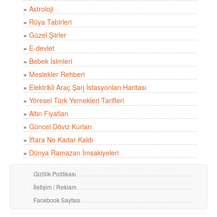
»
Astroloji
»
Rüya Tabirleri
»
Güzel Şiirler
»
E-devlet
»
Bebek İsimleri
»
Meslekler Rehberi
»
Elektrikli Araç Şarj İstasyonları Haritası
»
Yöresel Türk Yemekleri Tarifleri
»
Altın Fiyatları
»
Güncel Döviz Kurları
»
İftara Ne Kadar Kaldı
»
Dünya Ramazan İmsakiyeleri
Gizlilik Politikası
İletişim / Reklam
Facebook Sayfası