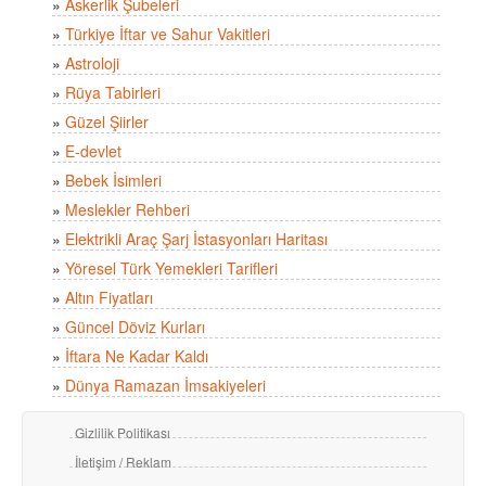
»
Askerlik Şubeleri
»
Türkiye İftar ve Sahur Vakitleri
»
Astroloji
»
Rüya Tabirleri
»
Güzel Şiirler
»
E-devlet
»
Bebek İsimleri
»
Meslekler Rehberi
»
Elektrikli Araç Şarj İstasyonları Haritası
»
Yöresel Türk Yemekleri Tarifleri
»
Altın Fiyatları
»
Güncel Döviz Kurları
»
İftara Ne Kadar Kaldı
»
Dünya Ramazan İmsakiyeleri
Gizlilik Politikası
İletişim / Reklam