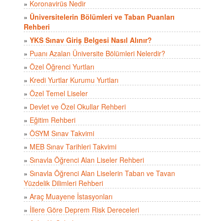
»
Koronavirüs Nedir
»
Üniversitelerin Bölümleri ve Taban Puanları
Rehberi
»
YKS Sınav Giriş Belgesi Nasıl Alınır?
»
Puanı Azalan Üniversite Bölümleri Nelerdir?
»
Özel Öğrenci Yurtları
»
Kredi Yurtlar Kurumu Yurtları
»
Özel Temel Liseler
»
Devlet ve Özel Okullar Rehberi
»
Eğitim Rehberi
»
ÖSYM Sınav Takvimi
»
MEB Sınav Tarihleri Takvimi
»
Sınavla Öğrenci Alan Liseler Rehberi
»
Sınavla Öğrenci Alan Liselerin Taban ve Tavan
Yüzdelik Dilimleri Rehberi
»
Araç Muayene İstasyonları
»
İllere Göre Deprem Risk Dereceleri