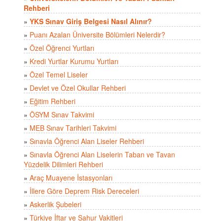
Rehberi
»
YKS Sınav Giriş Belgesi Nasıl Alınır?
»
Puanı Azalan Üniversite Bölümleri Nelerdir?
»
Özel Öğrenci Yurtları
»
Kredi Yurtlar Kurumu Yurtları
»
Özel Temel Liseler
»
Devlet ve Özel Okullar Rehberi
»
Eğitim Rehberi
»
ÖSYM Sınav Takvimi
»
MEB Sınav Tarihleri Takvimi
»
Sınavla Öğrenci Alan Liseler Rehberi
»
Sınavla Öğrenci Alan Liselerin Taban ve Tavan
Yüzdelik Dilimleri Rehberi
»
Araç Muayene İstasyonları
»
İllere Göre Deprem Risk Dereceleri
»
Askerlik Şubeleri
»
Türkiye İftar ve Sahur Vakitleri