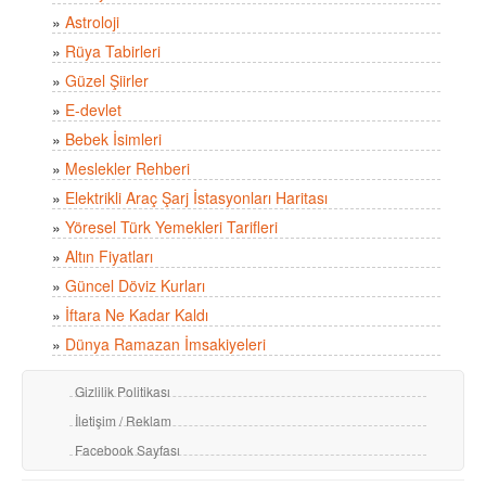
»
Astroloji
»
Rüya Tabirleri
»
Güzel Şiirler
»
E-devlet
»
Bebek İsimleri
»
Meslekler Rehberi
»
Elektrikli Araç Şarj İstasyonları Haritası
»
Yöresel Türk Yemekleri Tarifleri
»
Altın Fiyatları
»
Güncel Döviz Kurları
»
İftara Ne Kadar Kaldı
»
Dünya Ramazan İmsakiyeleri
Gizlilik Politikası
İletişim / Reklam
Facebook Sayfası