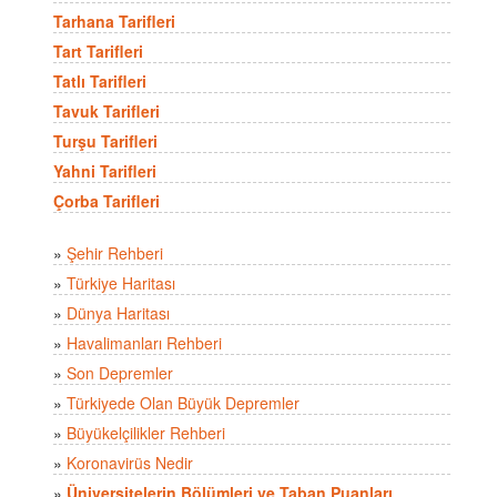
Tarhana Tarifleri
Tart Tarifleri
Tatlı Tarifleri
Tavuk Tarifleri
Turşu Tarifleri
Yahni Tarifleri
Çorba Tarifleri
»
Şehir Rehberi
»
Türkiye Haritası
»
Dünya Haritası
»
Havalimanları Rehberi
»
Son Depremler
»
Türkiyede Olan Büyük Depremler
»
Büyükelçilikler Rehberi
»
Koronavirüs Nedir
»
Üniversitelerin Bölümleri ve Taban Puanları