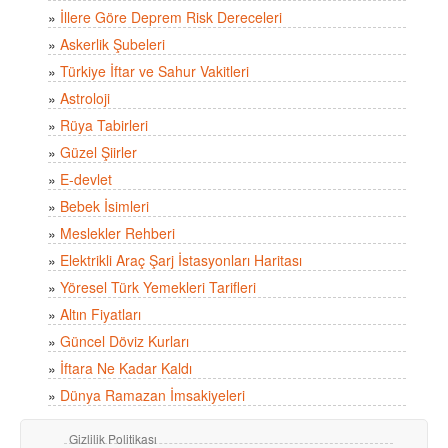
»
İllere Göre Deprem Risk Dereceleri
»
Askerlik Şubeleri
»
Türkiye İftar ve Sahur Vakitleri
»
Astroloji
»
Rüya Tabirleri
»
Güzel Şiirler
»
E-devlet
»
Bebek İsimleri
»
Meslekler Rehberi
»
Elektrikli Araç Şarj İstasyonları Haritası
»
Yöresel Türk Yemekleri Tarifleri
»
Altın Fiyatları
»
Güncel Döviz Kurları
»
İftara Ne Kadar Kaldı
»
Dünya Ramazan İmsakiyeleri
Gizlilik Politikası