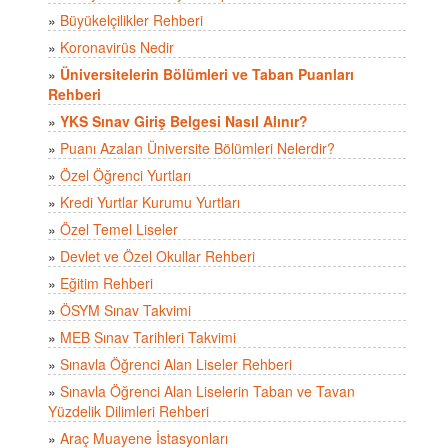
»
Büyükelçilikler Rehberi
»
Koronavirüs Nedir
»
Üniversitelerin Bölümleri ve Taban Puanları
Rehberi
»
YKS Sınav Giriş Belgesi Nasıl Alınır?
»
Puanı Azalan Üniversite Bölümleri Nelerdir?
»
Özel Öğrenci Yurtları
»
Kredi Yurtlar Kurumu Yurtları
»
Özel Temel Liseler
»
Devlet ve Özel Okullar Rehberi
»
Eğitim Rehberi
»
ÖSYM Sınav Takvimi
»
MEB Sınav Tarihleri Takvimi
»
Sınavla Öğrenci Alan Liseler Rehberi
»
Sınavla Öğrenci Alan Liselerin Taban ve Tavan
Yüzdelik Dilimleri Rehberi
»
Araç Muayene İstasyonları