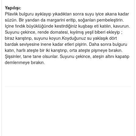
Yapılışı:
Pilavlık bulguru ayıklayıp yıkadıktan sonra suyu iyice akana kadar
süzün. Bir yandan da margarini eritip, soğanları pembeleştirin.
Içine fındık büyüklüğünde kestirdiğiniz kuşbaşı eti katılın, kavurun.
Suyunu çekirıce, rende domatesi, kıyılmış yeşil biberi ekleyip ;
biraz karıştırıp, suyunu koyun.Koyduğunuz su yaklaşık dört
bardak seviyesine inene kadar etleri pişirin. Daha sonra bulguru
katın, harliı ateşte bir iki karıştırıp, orta ateşte pişmeye bırakın.
Şişsinler, tane tane olsunlar. Suyunu çekince, ateşin altını kapatıp
demlenmeye bırakın.