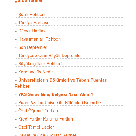
»
Şehir Rehberi
»
Türkiye Haritası
»
Dünya Haritası
»
Havalimanları Rehberi
»
Son Depremler
»
Türkiyede Olan Büyük Depremler
»
Büyükelçilikler Rehberi
»
Koronavirüs Nedir
»
Üniversitelerin Bölümleri ve Taban Puanları
Rehberi
»
YKS Sınav Giriş Belgesi Nasıl Alınır?
»
Puanı Azalan Üniversite Bölümleri Nelerdir?
»
Özel Öğrenci Yurtları
»
Kredi Yurtlar Kurumu Yurtları
»
Özel Temel Liseler
»
Devlet ve Özel Okullar Rehberi