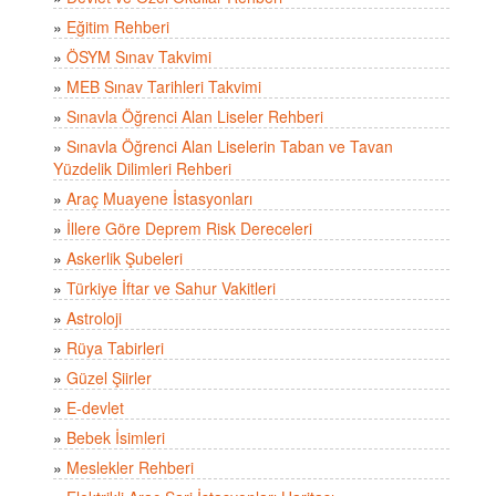
»
Eğitim Rehberi
»
ÖSYM Sınav Takvimi
»
MEB Sınav Tarihleri Takvimi
»
Sınavla Öğrenci Alan Liseler Rehberi
»
Sınavla Öğrenci Alan Liselerin Taban ve Tavan
Yüzdelik Dilimleri Rehberi
»
Araç Muayene İstasyonları
»
İllere Göre Deprem Risk Dereceleri
»
Askerlik Şubeleri
»
Türkiye İftar ve Sahur Vakitleri
»
Astroloji
»
Rüya Tabirleri
»
Güzel Şiirler
»
E-devlet
»
Bebek İsimleri
»
Meslekler Rehberi