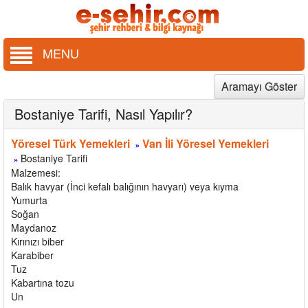
MENU
Aramayı Göster
Bostaniye Tarifi, Nasıl Yapılır?
Yöresel Türk Yemekleri
Van İli Yöresel Yemekleri
»
Bostaniye Tarifi
»
Malzemesi:
Balık havyar (İnci kefalı balığının havyarı) veya kıyma
Yumurta
Soğan
Maydanoz
Kırınızı biber
Karabiber
Tuz
Kabartına tozu
Un