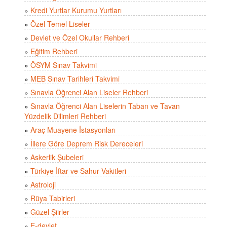
»
Kredi Yurtlar Kurumu Yurtları
»
Özel Temel Liseler
»
Devlet ve Özel Okullar Rehberi
»
Eğitim Rehberi
»
ÖSYM Sınav Takvimi
»
MEB Sınav Tarihleri Takvimi
»
Sınavla Öğrenci Alan Liseler Rehberi
»
Sınavla Öğrenci Alan Liselerin Taban ve Tavan
Yüzdelik Dilimleri Rehberi
»
Araç Muayene İstasyonları
»
İllere Göre Deprem Risk Dereceleri
»
Askerlik Şubeleri
»
Türkiye İftar ve Sahur Vakitleri
»
Astroloji
»
Rüya Tabirleri
»
Güzel Şiirler
»
E-devlet