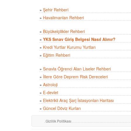
»
Şehir Rehberi
»
Havalimanları Rehberi
»
Büyükelçilikler Rehberi
»
YKS Sınav Giriş Belgesi Nasıl Alınır?
»
Kredi Yurtlar Kurumu Yurtları
»
Eğitim Rehberi
»
Sınavla Öğrenci Alan Liseler Rehberi
»
İllere Göre Deprem Risk Dereceleri
»
Astroloji
»
E-devlet
»
Elektrikli Araç Şarj İstasyonları Haritası
»
Güncel Döviz Kurları
Gizlilik Politikası