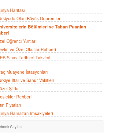
ünya Haritası
ürkiyede Olan Büyük Depremler
niversitelerin Bölümleri ve Taban Puanları
beri
zel Öğrenci Yurtları
evlet ve Özel Okullar Rehberi
EB Sınav Tarihleri Takvimi
raç Muayene İstasyonları
rkiye İftar ve Sahur Vakitleri
zel Şiirler
eslekler Rehberi
tın Fiyatları
ünya Ramazan İmsakiyeleri
ebook Sayfası