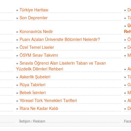
»
Türkiye Haritası
»
D
»
Son Depremler
»
T
»
Ü
»
Koronavirüs Nedir
Reh
»
Puanı Azalan Üniversite Bölümleri Nelerdir?
»
Ö
»
Özel Temel Liseler
»
D
»
ÖSYM Sınav Takvimi
»
M
»
Sınavla Öğrenci Alan Liselerin Taban ve Tavan
Yüzdelik Dilimleri Rehberi
»
A
»
Askerlik Şubeleri
»
Tü
»
Rüya Tabirleri
»
Gü
»
Bebek İsimleri
»
M
»
Yöresel Türk Yemekleri Tarifleri
»
Al
»
İftara Ne Kadar Kaldı
»
D
İletişim / Reklam
Fac