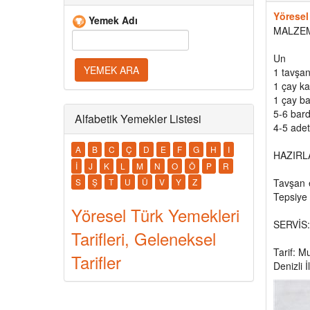
Yöresel
Yemek Adı
MALZE
Un
1 tavşan
1 çay ka
1 çay b
5-6 bar
Alfabetik Yemekler Listesi
4-5 adet
A
B
C
Ç
D
E
F
G
H
I
HAZIRLA
İ
J
K
L
M
N
O
Ö
P
R
S
Ş
T
U
Ü
V
Y
Z
Tavşan e
Tepsiye 
Yöresel Türk Yemekleri
SERVİS: 
Tarifleri, Geleneksel
Tarif: 
Tarifler
Denizli 