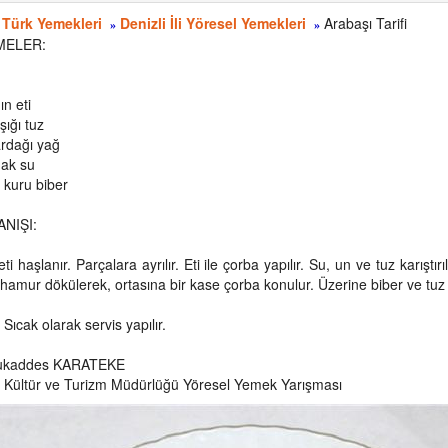
 Türk Yemekleri
Denizli İli Yöresel Yemekleri
Arabaşı Tarifi
»
»
MELER:
ın eti
şığı tuz
ardağı yağ
dak su
 kuru biber
NIŞI:
ti haşlanır. Parçalara ayrılır. Eti ile çorba yapılır. Su, un ve tuz karışt
hamur dökülerek, ortasına bir kase çorba konulur. Üzerine biber ve tuz e
Sıcak olarak servis yapılır.
Mukaddes KARATEKE
İl Kültür ve Turizm Müdürlüğü Yöresel Yemek Yarışması