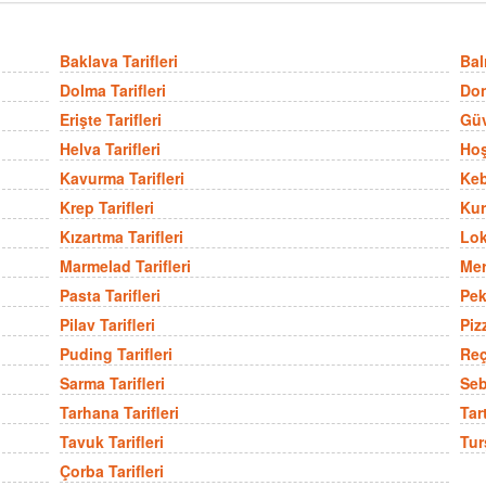
Baklava Tarifleri
Balı
Dolma Tarifleri
Don
Erişte Tarifleri
Güv
Helva Tarifleri
Hoş
Kavurma Tarifleri
Keb
Krep Tarifleri
Kur
Kızartma Tarifleri
Lok
Marmelad Tarifleri
Mer
Pasta Tarifleri
Pek
Pilav Tarifleri
Pizz
Puding Tarifleri
Reç
Sarma Tarifleri
Seb
Tarhana Tarifleri
Tart
Tavuk Tarifleri
Tur
Çorba Tarifleri