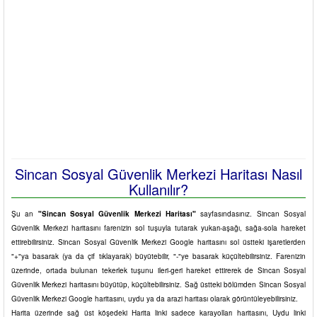
Sincan Sosyal Güvenlik Merkezi Haritası Nasıl
Kullanılır?
Şu an
"Sincan Sosyal Güvenlik Merkezi Haritası"
sayfasındasınız. Sincan Sosyal
Güvenlik Merkezi haritasını farenizin sol tuşuyla tutarak yukarı-aşağı, sağa-sola hareket
ettirebilirsiniz. Sincan Sosyal Güvenlik Merkezi Google haritasını sol üstteki işaretlerden
"+"ya basarak (ya da çif tıklayarak) büyütebilir, "-"ye basarak küçültebilirsiniz. Farenizin
üzerinde, ortada bulunan tekerlek tuşunu ileri-geri hareket ettirerek de Sincan Sosyal
Güvenlik Merkezi haritasını büyütüp, küçültebilirsiniz. Sağ üstteki bölümden Sincan Sosyal
Güvenlik Merkezi Google haritasını, uydu ya da arazi haritası olarak görüntüleyebilirsiniz.
Harita üzerinde sağ üst köşedeki Harita linki sadece karayolları haritasını, Uydu linki