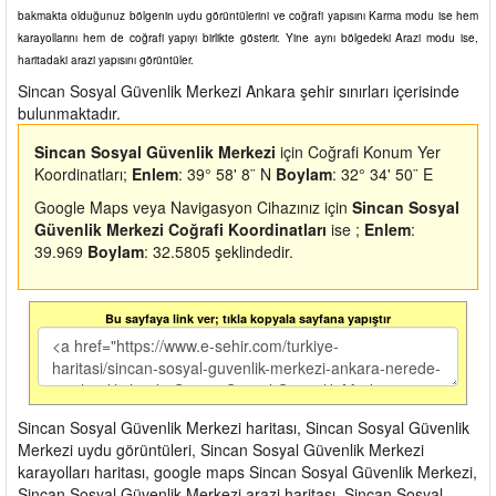
bakmakta olduğunuz bölgenin uydu görüntülerini ve coğrafi yapısını Karma modu ise hem
karayollarını hem de coğrafi yapıyı birlikte gösterir. Yine aynı bölgedeki Arazi modu ise,
haritadaki arazi yapısını görüntüler.
Sincan Sosyal Güvenlik Merkezi Ankara şehir sınırları içerisinde
bulunmaktadır.
Sincan Sosyal Güvenlik Merkezi
için Coğrafi Konum Yer
Koordinatları;
Enlem
: 39° 58' 8¨ N
Boylam
: 32° 34' 50¨ E
Google Maps veya Navigasyon Cihazınız için
Sincan Sosyal
Güvenlik Merkezi Coğrafi Koordinatları
ise ;
Enlem
:
39.969
Boylam
: 32.5805 şeklindedir.
Bu sayfaya link ver; tıkla kopyala sayfana yapıştır
Sincan Sosyal Güvenlik Merkezi haritası, Sincan Sosyal Güvenlik
Merkezi uydu görüntüleri, Sincan Sosyal Güvenlik Merkezi
karayolları haritası, google maps Sincan Sosyal Güvenlik Merkezi,
Sincan Sosyal Güvenlik Merkezi arazi haritası, Sincan Sosyal