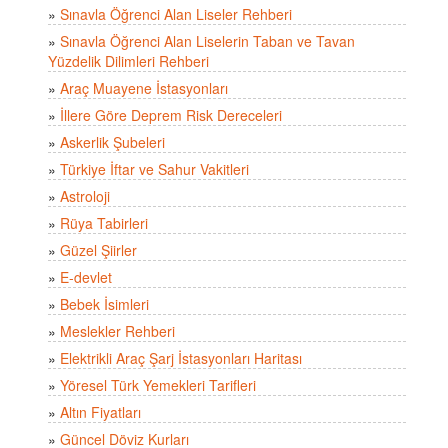
»
Sınavla Öğrenci Alan Liseler Rehberi
»
Sınavla Öğrenci Alan Liselerin Taban ve Tavan
Yüzdelik Dilimleri Rehberi
»
Araç Muayene İstasyonları
»
İllere Göre Deprem Risk Dereceleri
»
Askerlik Şubeleri
»
Türkiye İftar ve Sahur Vakitleri
»
Astroloji
»
Rüya Tabirleri
»
Güzel Şiirler
»
E-devlet
»
Bebek İsimleri
»
Meslekler Rehberi
»
Elektrikli Araç Şarj İstasyonları Haritası
»
Yöresel Türk Yemekleri Tarifleri
»
Altın Fiyatları
»
Güncel Döviz Kurları