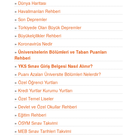
»
Dünya Haritası
»
Havalimanları Rehberi
»
Son Depremler
»
Türkiyede Olan Büyük Depremler
»
Büyükelçilikler Rehberi
»
Koronavirüs Nedir
»
Üniversitelerin Bölümleri ve Taban Puanları
Rehberi
»
YKS Sınav Giriş Belgesi Nasıl Alınır?
»
Puanı Azalan Üniversite Bölümleri Nelerdir?
»
Özel Öğrenci Yurtları
»
Kredi Yurtlar Kurumu Yurtları
»
Özel Temel Liseler
»
Devlet ve Özel Okullar Rehberi
»
Eğitim Rehberi
»
ÖSYM Sınav Takvimi
»
MEB Sınav Tarihleri Takvimi