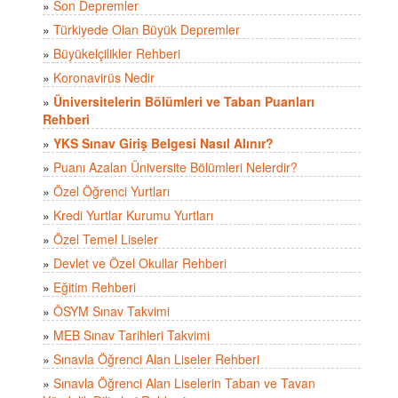
»
Son Depremler
»
Türkiyede Olan Büyük Depremler
»
Büyükelçilikler Rehberi
»
Koronavirüs Nedir
»
Üniversitelerin Bölümleri ve Taban Puanları
Rehberi
»
YKS Sınav Giriş Belgesi Nasıl Alınır?
»
Puanı Azalan Üniversite Bölümleri Nelerdir?
»
Özel Öğrenci Yurtları
»
Kredi Yurtlar Kurumu Yurtları
»
Özel Temel Liseler
»
Devlet ve Özel Okullar Rehberi
»
Eğitim Rehberi
»
ÖSYM Sınav Takvimi
»
MEB Sınav Tarihleri Takvimi
»
Sınavla Öğrenci Alan Liseler Rehberi
»
Sınavla Öğrenci Alan Liselerin Taban ve Tavan