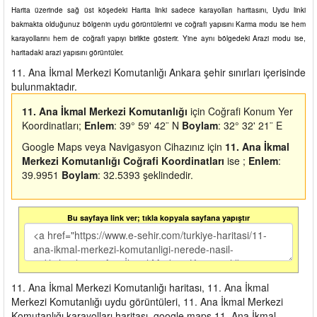
Harita üzerinde sağ üst köşedeki Harita linki sadece karayolları haritasını, Uydu linki
bakmakta olduğunuz bölgenin uydu görüntülerini ve coğrafi yapısını Karma modu ise hem
karayollarını hem de coğrafi yapıyı birlikte gösterir. Yine aynı bölgedeki Arazi modu ise,
haritadaki arazi yapısını görüntüler.
11. Ana İkmal Merkezi Komutanlığı Ankara şehir sınırları içerisinde
bulunmaktadır.
11. Ana İkmal Merkezi Komutanlığı
için Coğrafi Konum Yer
Koordinatları;
Enlem
: 39° 59' 42¨ N
Boylam
: 32° 32' 21¨ E
Google Maps veya Navigasyon Cihazınız için
11. Ana İkmal
Merkezi Komutanlığı Coğrafi Koordinatları
ise ;
Enlem
:
39.9951
Boylam
: 32.5393 şeklindedir.
Bu sayfaya link ver; tıkla kopyala sayfana yapıştır
11. Ana İkmal Merkezi Komutanlığı haritası, 11. Ana İkmal
Merkezi Komutanlığı uydu görüntüleri, 11. Ana İkmal Merkezi
Komutanlığı karayolları haritası, google maps 11. Ana İkmal