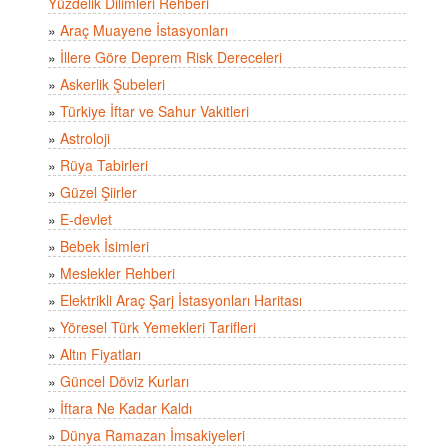
Yüzdelik Dilimleri Rehberi
»
Araç Muayene İstasyonları
»
İllere Göre Deprem Risk Dereceleri
»
Askerlik Şubeleri
»
Türkiye İftar ve Sahur Vakitleri
»
Astroloji
»
Rüya Tabirleri
»
Güzel Şiirler
»
E-devlet
»
Bebek İsimleri
»
Meslekler Rehberi
»
Elektrikli Araç Şarj İstasyonları Haritası
»
Yöresel Türk Yemekleri Tarifleri
»
Altın Fiyatları
»
Güncel Döviz Kurları
»
İftara Ne Kadar Kaldı
»
Dünya Ramazan İmsakiyeleri