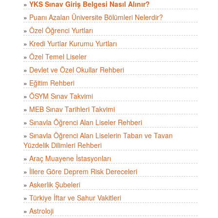
»
YKS Sınav Giriş Belgesi Nasıl Alınır?
»
Puanı Azalan Üniversite Bölümleri Nelerdir?
»
Özel Öğrenci Yurtları
»
Kredi Yurtlar Kurumu Yurtları
»
Özel Temel Liseler
»
Devlet ve Özel Okullar Rehberi
»
Eğitim Rehberi
»
ÖSYM Sınav Takvimi
»
MEB Sınav Tarihleri Takvimi
»
Sınavla Öğrenci Alan Liseler Rehberi
»
Sınavla Öğrenci Alan Liselerin Taban ve Tavan
Yüzdelik Dilimleri Rehberi
»
Araç Muayene İstasyonları
»
İllere Göre Deprem Risk Dereceleri
»
Askerlik Şubeleri
»
Türkiye İftar ve Sahur Vakitleri
»
Astroloji