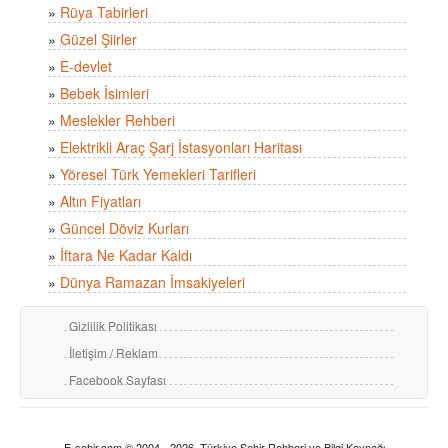
»
Rüya Tabirleri
»
Güzel Şiirler
»
E-devlet
»
Bebek İsimleri
»
Meslekler Rehberi
»
Elektrikli Araç Şarj İstasyonları Haritası
»
Yöresel Türk Yemekleri Tarifleri
»
Altın Fiyatları
»
Güncel Döviz Kurları
»
İftara Ne Kadar Kaldı
»
Dünya Ramazan İmsakiyeleri
Gizlilik Politikası
İletişim / Reklam
Facebook Sayfası
E-sehir.com © 2004 - 2026, Türkiye Şehir Rehberi ve Bilgi Kaynağı