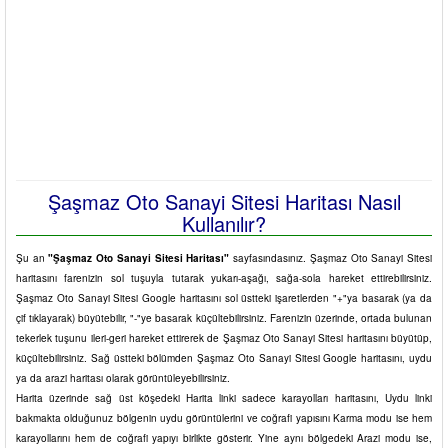
Şaşmaz Oto Sanayi Sitesi Haritası Nasıl
Kullanılır?
Şu an
"Şaşmaz Oto Sanayi Sitesi Haritası"
sayfasındasınız. Şaşmaz Oto Sanayi Sitesi
haritasını farenizin sol tuşuyla tutarak yukarı-aşağı, sağa-sola hareket ettirebilirsiniz.
Şaşmaz Oto Sanayi Sitesi Google haritasını sol üstteki işaretlerden "+"ya basarak (ya da
çif tıklayarak) büyütebilir, "-"ye basarak küçültebilirsiniz. Farenizin üzerinde, ortada bulunan
tekerlek tuşunu ileri-geri hareket ettirerek de Şaşmaz Oto Sanayi Sitesi haritasını büyütüp,
küçültebilirsiniz. Sağ üstteki bölümden Şaşmaz Oto Sanayi Sitesi Google haritasını, uydu
ya da arazi haritası olarak görüntüleyebilirsiniz.
Harita üzerinde sağ üst köşedeki Harita linki sadece karayolları haritasını, Uydu linki
bakmakta olduğunuz bölgenin uydu görüntülerini ve coğrafi yapısını Karma modu ise hem
karayollarını hem de coğrafi yapıyı birlikte gösterir. Yine aynı bölgedeki Arazi modu ise,