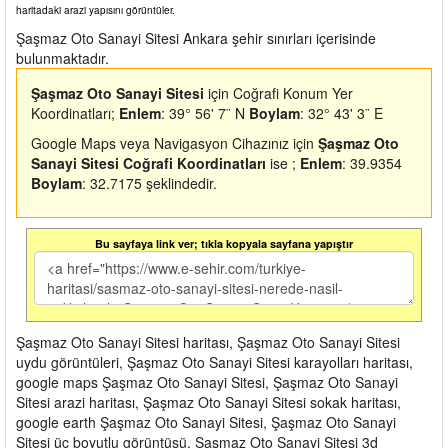
haritadaki arazi yapısını görüntüler.
Şaşmaz Oto Sanayi Sitesi Ankara şehir sınırları içerisinde
bulunmaktadır.
Şaşmaz Oto Sanayi Sitesi
için Coğrafi Konum Yer
Koordinatları;
Enlem
: 39° 56' 7¨ N
Boylam
: 32° 43' 3¨ E
Google Maps veya Navigasyon Cihazınız için
Şaşmaz Oto
Sanayi Sitesi Coğrafi Koordinatları
ise ;
Enlem
: 39.9354
Boylam
: 32.7175 şeklindedir.
Bu sayfaya link ver; tıkla kopyala sayfana yapıştır
Şaşmaz Oto Sanayi Sitesi haritası, Şaşmaz Oto Sanayi Sitesi
uydu görüntüleri, Şaşmaz Oto Sanayi Sitesi karayolları haritası,
google maps Şaşmaz Oto Sanayi Sitesi, Şaşmaz Oto Sanayi
Sitesi arazi haritası, Şaşmaz Oto Sanayi Sitesi sokak haritası,
google earth Şaşmaz Oto Sanayi Sitesi, Şaşmaz Oto Sanayi
Sitesi üç boyutlu görüntüsü, Şaşmaz Oto Sanayi Sitesi 3d