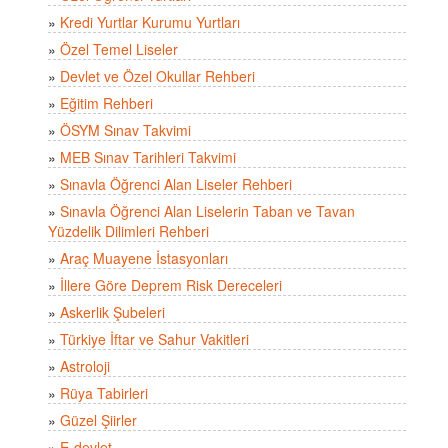
»
Kredi Yurtlar Kurumu Yurtları
»
Özel Temel Liseler
»
Devlet ve Özel Okullar Rehberi
»
Eğitim Rehberi
»
ÖSYM Sınav Takvimi
»
MEB Sınav Tarihleri Takvimi
»
Sınavla Öğrenci Alan Liseler Rehberi
»
Sınavla Öğrenci Alan Liselerin Taban ve Tavan
Yüzdelik Dilimleri Rehberi
»
Araç Muayene İstasyonları
»
İllere Göre Deprem Risk Dereceleri
»
Askerlik Şubeleri
»
Türkiye İftar ve Sahur Vakitleri
»
Astroloji
»
Rüya Tabirleri
»
Güzel Şiirler
»
E-devlet