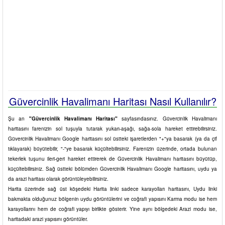
Güvercinlik Havalimanı Haritası Nasıl Kullanılır?
Şu an
"Güvercinlik Havalimanı Haritası"
sayfasındasınız. Güvercinlik Havalimanı
haritasını farenizin sol tuşuyla tutarak yukarı-aşağı, sağa-sola hareket ettirebilirsiniz.
Güvercinlik Havalimanı Google haritasını sol üstteki işaretlerden "+"ya basarak (ya da çif
tıklayarak) büyütebilir, "-"ye basarak küçültebilirsiniz. Farenizin üzerinde, ortada bulunan
tekerlek tuşunu ileri-geri hareket ettirerek de Güvercinlik Havalimanı haritasını büyütüp,
küçültebilirsiniz. Sağ üstteki bölümden Güvercinlik Havalimanı Google haritasını, uydu ya
da arazi haritası olarak görüntüleyebilirsiniz.
Harita üzerinde sağ üst köşedeki Harita linki sadece karayolları haritasını, Uydu linki
bakmakta olduğunuz bölgenin uydu görüntülerini ve coğrafi yapısını Karma modu ise hem
karayollarını hem de coğrafi yapıyı birlikte gösterir. Yine aynı bölgedeki Arazi modu ise,
haritadaki arazi yapısını görüntüler.