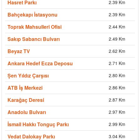
Hasret Parkı
2.39 Km
Bahçekapı İstasyonu
2.39 Km
Toprak Mahsulleri Ofisi
2.44 Km
Sakıp Sabancı Bulvarı
2.49 Km
Beyaz TV
2.62 Km
Ankara Hedef Ecza Deposu
2.71 Km
Şen Yıldız Çarşısı
2.80 Km
ATB İş Merkezi
2.86 Km
Karağaç Deresi
2.87 Km
Anadolu Bulvarı
2.97 Km
İsmail Hakkı Tonguç Parkı
2.99 Km
Vedat Dalokay Parkı
3.04 Km