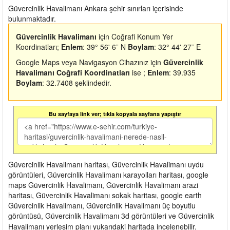
Güvercinlik Havalimanı Ankara şehir sınırları içerisinde
bulunmaktadır.
Güvercinlik Havalimanı
için Coğrafi Konum Yer
Koordinatları;
Enlem
: 39° 56' 6¨ N
Boylam
: 32° 44' 27¨ E
Google Maps veya Navigasyon Cihazınız için
Güvercinlik
Havalimanı Coğrafi Koordinatları
ise ;
Enlem
: 39.935
Boylam
: 32.7408 şeklindedir.
Bu sayfaya link ver; tıkla kopyala sayfana yapıştır
Güvercinlik Havalimanı haritası, Güvercinlik Havalimanı uydu
görüntüleri, Güvercinlik Havalimanı karayolları haritası, google
maps Güvercinlik Havalimanı, Güvercinlik Havalimanı arazi
haritası, Güvercinlik Havalimanı sokak haritası, google earth
Güvercinlik Havalimanı, Güvercinlik Havalimanı üç boyutlu
görüntüsü, Güvercinlik Havalimanı 3d görüntüleri ve Güvercinlik
Havalimanı yerleşim planı yukarıdaki haritada incelenebilir.