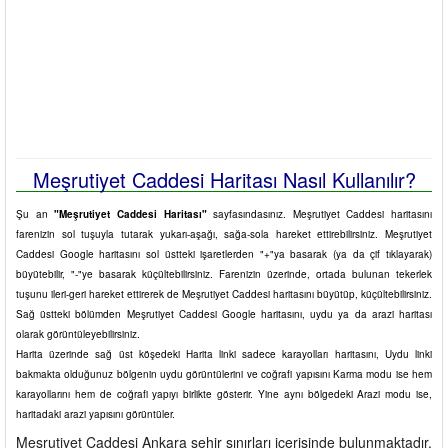
Meşrutiyet Caddesi Haritası Nasıl Kullanılır?
Şu an
"Meşrutiyet Caddesi Haritası"
sayfasındasınız. Meşrutiyet Caddesi haritasını
farenizin sol tuşuyla tutarak yukarı-aşağı, sağa-sola hareket ettirebilirsiniz. Meşrutiyet
Caddesi Google haritasını sol üstteki işaretlerden "+"ya basarak (ya da çif tıklayarak)
büyütebilir, "-"ye basarak küçültebilirsiniz. Farenizin üzerinde, ortada bulunan tekerlek
tuşunu ileri-geri hareket ettirerek de Meşrutiyet Caddesi haritasını büyütüp, küçültebilirsiniz.
Sağ üstteki bölümden Meşrutiyet Caddesi Google haritasını, uydu ya da arazi haritası
olarak görüntüleyebilirsiniz.
Harita üzerinde sağ üst köşedeki Harita linki sadece karayolları haritasını, Uydu linki
bakmakta olduğunuz bölgenin uydu görüntülerini ve coğrafi yapısını Karma modu ise hem
karayollarını hem de coğrafi yapıyı birlikte gösterir. Yine aynı bölgedeki Arazi modu ise,
haritadaki arazi yapısını görüntüler.
Meşrutiyet Caddesi Ankara şehir sınırları içerisinde bulunmaktadır.