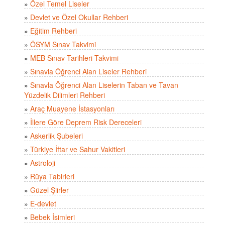
»
Özel Temel Liseler
»
Devlet ve Özel Okullar Rehberi
»
Eğitim Rehberi
»
ÖSYM Sınav Takvimi
»
MEB Sınav Tarihleri Takvimi
»
Sınavla Öğrenci Alan Liseler Rehberi
»
Sınavla Öğrenci Alan Liselerin Taban ve Tavan
Yüzdelik Dilimleri Rehberi
»
Araç Muayene İstasyonları
»
İllere Göre Deprem Risk Dereceleri
»
Askerlik Şubeleri
»
Türkiye İftar ve Sahur Vakitleri
»
Astroloji
»
Rüya Tabirleri
»
Güzel Şiirler
»
E-devlet
»
Bebek İsimleri