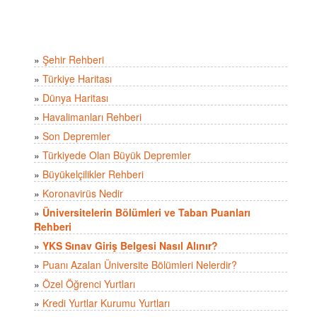
»
Şehir Rehberi
»
Türkiye Haritası
»
Dünya Haritası
»
Havalimanları Rehberi
»
Son Depremler
»
Türkiyede Olan Büyük Depremler
»
Büyükelçilikler Rehberi
»
Koronavirüs Nedir
»
Üniversitelerin Bölümleri ve Taban Puanları
Rehberi
»
YKS Sınav Giriş Belgesi Nasıl Alınır?
»
Puanı Azalan Üniversite Bölümleri Nelerdir?
»
Özel Öğrenci Yurtları
»
Kredi Yurtlar Kurumu Yurtları