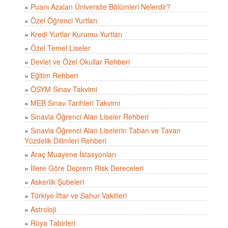
»
Puanı Azalan Üniversite Bölümleri Nelerdir?
»
Özel Öğrenci Yurtları
»
Kredi Yurtlar Kurumu Yurtları
»
Özel Temel Liseler
»
Devlet ve Özel Okullar Rehberi
»
Eğitim Rehberi
»
ÖSYM Sınav Takvimi
»
MEB Sınav Tarihleri Takvimi
»
Sınavla Öğrenci Alan Liseler Rehberi
»
Sınavla Öğrenci Alan Liselerin Taban ve Tavan
Yüzdelik Dilimleri Rehberi
»
Araç Muayene İstasyonları
»
İllere Göre Deprem Risk Dereceleri
»
Askerlik Şubeleri
»
Türkiye İftar ve Sahur Vakitleri
»
Astroloji
»
Rüya Tabirleri