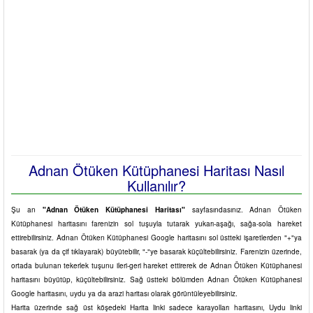
Adnan Ötüken Kütüphanesi Haritası Nasıl
Kullanılır?
Şu an
"Adnan Ötüken Kütüphanesi Haritası"
sayfasındasınız. Adnan Ötüken
Kütüphanesi haritasını farenizin sol tuşuyla tutarak yukarı-aşağı, sağa-sola hareket
ettirebilirsiniz. Adnan Ötüken Kütüphanesi Google haritasını sol üstteki işaretlerden "+"ya
basarak (ya da çif tıklayarak) büyütebilir, "-"ye basarak küçültebilirsiniz. Farenizin üzerinde,
ortada bulunan tekerlek tuşunu ileri-geri hareket ettirerek de Adnan Ötüken Kütüphanesi
haritasını büyütüp, küçültebilirsiniz. Sağ üstteki bölümden Adnan Ötüken Kütüphanesi
Google haritasını, uydu ya da arazi haritası olarak görüntüleyebilirsiniz.
Harita üzerinde sağ üst köşedeki Harita linki sadece karayolları haritasını, Uydu linki