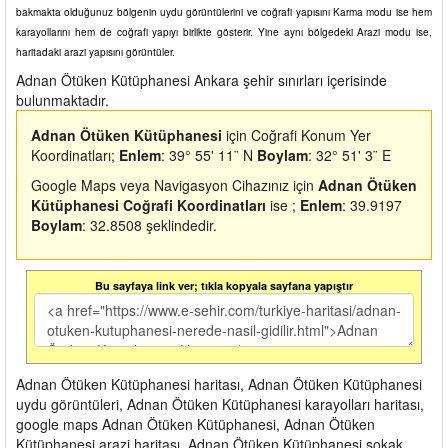
bakmakta olduğunuz bölgenin uydu görüntülerini ve coğrafi yapısını Karma modu ise hem
karayollarını hem de coğrafi yapıyı birlikte gösterir. Yine aynı bölgedeki Arazi modu ise,
haritadaki arazi yapısını görüntüler.
Adnan Ötüken Kütüphanesi Ankara şehir sınırları içerisinde
bulunmaktadır.
Adnan Ötüken Kütüphanesi
için Coğrafi Konum Yer
Koordinatları;
Enlem
: 39° 55' 11¨ N
Boylam
: 32° 51' 3¨ E
Google Maps veya Navigasyon Cihazınız için
Adnan Ötüken
Kütüphanesi Coğrafi Koordinatları
ise ;
Enlem
: 39.9197
Boylam
: 32.8508 şeklindedir.
Bu sayfaya link ver; tıkla kopyala sayfana yapıştır
Adnan Ötüken Kütüphanesi haritası, Adnan Ötüken Kütüphanesi
uydu görüntüleri, Adnan Ötüken Kütüphanesi karayolları haritası,
google maps Adnan Ötüken Kütüphanesi, Adnan Ötüken
Kütüphanesi arazi haritası, Adnan Ötüken Kütüphanesi sokak