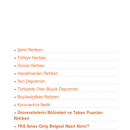
»
Şehir Rehberi
»
Türkiye Haritası
»
Dünya Haritası
»
Havalimanları Rehberi
»
Son Depremler
»
Türkiyede Olan Büyük Depremler
»
Büyükelçilikler Rehberi
»
Koronavirüs Nedir
»
Üniversitelerin Bölümleri ve Taban Puanları
Rehberi
»
YKS Sınav Giriş Belgesi Nasıl Alınır?