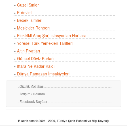
»
Güzel Şiirler
»
E-devlet
»
Bebek İsimleri
»
Meslekler Rehberi
»
Elektrikli Araç Şarj İstasyonları Haritası
»
Yöresel Türk Yemekleri Tarifleri
»
Altın Fiyatları
»
Güncel Döviz Kurları
»
İftara Ne Kadar Kaldı
»
Dünya Ramazan İmsakiyeleri
Gizlilik Politikası
İletişim / Reklam
Facebook Sayfası
E-sehir.com © 2004 - 2026, Türkiye Şehir Rehberi ve Bilgi Kaynağı