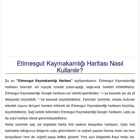
Etimesgut Kaymakamlığı Haritası Nasıl
Kullanılır?
Şu an
"Etimesgut Kaymakamlığı Haritası"
sayfasındasınız. Etimesgut Kaymakamlığı
haritasını farenizin sol tuşuyla tutarak yukarı-aşağı, sağa-sola hareket ettirebilirsiniz.
Etimesgut Kaymakamlığı Google haritasını sol üstteki işaretlerden "+"ya basarak (ya da çif
tıklayarak) büyütebilir, "-"ye basarak küçültebilirsiniz. Farenizin üzerinde, ortada bulunan
tekerlek tuşunu ileri-geri hareket ettirerek de Etimesgut Kaymakamlığı haritasını büyütüp,
küçültebilirsiniz. Sağ üstteki bölümden Etimesgut Kaymakamlığı Google haritasını, uydu ya
da arazi haritası olarak görüntüleyebilirsiniz.
Harita üzerinde sağ üst köşedeki Harita linki sadece karayolları haritasını, Uydu linki
bakmakta olduğunuz bölgenin uydu görüntülerini ve coğrafi yapısını Karma modu ise hem
karayollarını hem de coğrafi yapıyı birlikte gösterir. Yine aynı bölgedeki Arazi modu ise,