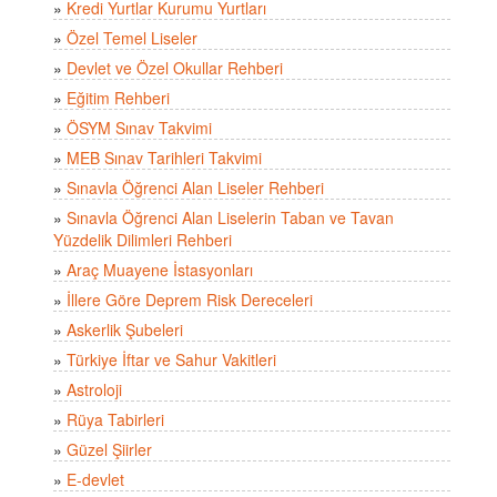
»
Kredi Yurtlar Kurumu Yurtları
»
Özel Temel Liseler
»
Devlet ve Özel Okullar Rehberi
»
Eğitim Rehberi
»
ÖSYM Sınav Takvimi
»
MEB Sınav Tarihleri Takvimi
»
Sınavla Öğrenci Alan Liseler Rehberi
»
Sınavla Öğrenci Alan Liselerin Taban ve Tavan
Yüzdelik Dilimleri Rehberi
»
Araç Muayene İstasyonları
»
İllere Göre Deprem Risk Dereceleri
»
Askerlik Şubeleri
»
Türkiye İftar ve Sahur Vakitleri
»
Astroloji
»
Rüya Tabirleri
»
Güzel Şiirler
»
E-devlet