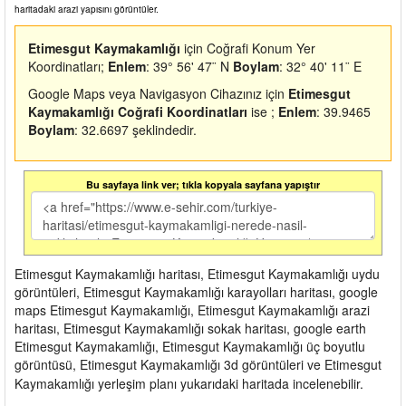
haritadaki arazi yapısını görüntüler.
Etimesgut Kaymakamlığı
için Coğrafi Konum Yer
Koordinatları;
Enlem
: 39° 56' 47¨ N
Boylam
: 32° 40' 11¨ E
Google Maps veya Navigasyon Cihazınız için
Etimesgut
Kaymakamlığı Coğrafi Koordinatları
ise ;
Enlem
: 39.9465
Boylam
: 32.6697 şeklindedir.
Bu sayfaya link ver; tıkla kopyala sayfana yapıştır
Etimesgut Kaymakamlığı haritası, Etimesgut Kaymakamlığı uydu
görüntüleri, Etimesgut Kaymakamlığı karayolları haritası, google
maps Etimesgut Kaymakamlığı, Etimesgut Kaymakamlığı arazi
haritası, Etimesgut Kaymakamlığı sokak haritası, google earth
Etimesgut Kaymakamlığı, Etimesgut Kaymakamlığı üç boyutlu
görüntüsü, Etimesgut Kaymakamlığı 3d görüntüleri ve Etimesgut
Kaymakamlığı yerleşim planı yukarıdaki haritada incelenebilir.