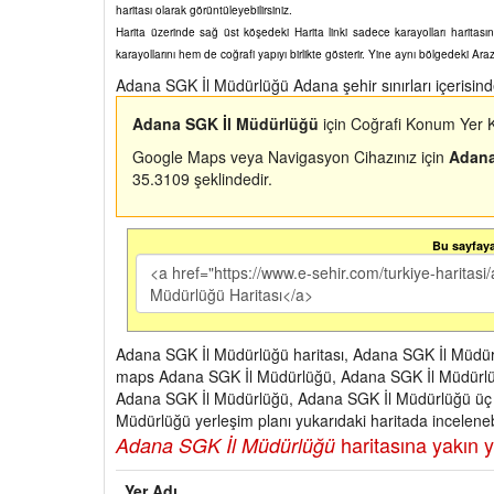
haritası olarak görüntüleyebilirsiniz.
Harita üzerinde sağ üst köşedeki Harita linki sadece karayolları harita
karayollarını hem de coğrafi yapıyı birlikte gösterir. Yine aynı bölgedeki Ara
Adana SGK İl Müdürlüğü Adana şehir sınırları içerisin
Adana SGK İl Müdürlüğü
için Coğrafi Konum Yer K
Google Maps veya Navigasyon Cihazınız için
Adana
35.3109 şeklindedir.
Bu sayfaya 
Adana SGK İl Müdürlüğü haritası, Adana SGK İl Müdürl
maps Adana SGK İl Müdürlüğü, Adana SGK İl Müdürlüğü
Adana SGK İl Müdürlüğü, Adana SGK İl Müdürlüğü üç 
Müdürlüğü yerleşim planı yukarıdaki haritada incelenebi
haritasına yakın ye
Adana SGK İl Müdürlüğü
Yer Adı