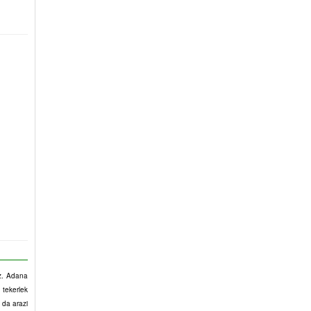
iz. Adana
 tekerlek
 da arazi