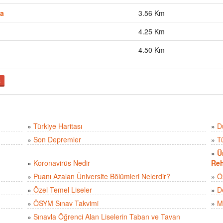
na
3.56 Km
4.25 Km
4.50 Km
ş
»
Türkiye Haritası
»
D
»
Son Depremler
»
T
»
Ü
»
Koronavirüs Nedir
Reh
»
Puanı Azalan Üniversite Bölümleri Nelerdir?
»
Ö
»
Özel Temel Liseler
»
D
»
ÖSYM Sınav Takvimi
»
M
»
Sınavla Öğrenci Alan Liselerin Taban ve Tavan