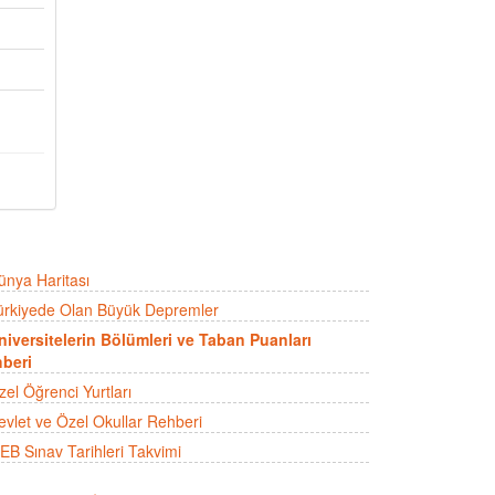
ünya Haritası
ürkiyede Olan Büyük Depremler
niversitelerin Bölümleri ve Taban Puanları
beri
zel Öğrenci Yurtları
evlet ve Özel Okullar Rehberi
EB Sınav Tarihleri Takvimi