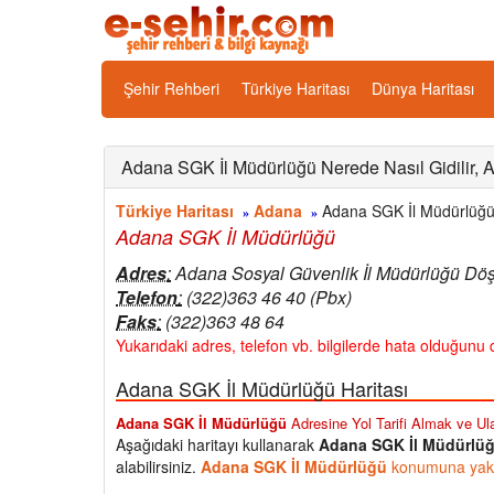
Şehir Rehberi
Türkiye Haritası
Dünya Haritası
Adana SGK İl Müdürlüğü Nerede Nasıl Gidilir, A
Türkiye Haritası
Adana
Adana SGK İl Müdürlüğü H
»
»
Adana SGK İl Müdürlüğü
Adres
:
Adana Sosyal Güvenlik İl Müdürlüğü Dö
Telefon
:
(322)363 46 40 (Pbx)
Faks
:
(322)363 48 64
Yukarıdaki adres, telefon vb. bilgilerde hata olduğunu d
Adana SGK İl Müdürlüğü Haritası
Adana SGK İl Müdürlüğü
Adresine Yol Tarifi Almak ve Ula
Aşağıdaki haritayı kullanarak
Adana SGK İl Müdürlü
alabilirsiniz.
Adana SGK İl Müdürlüğü
konumuna yakın 