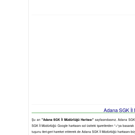
Adana SGK İl M
Şu an
"Adana SGK İl Müdürlüğü Haritası"
sayfasındasınız. Adana SGK İl
SGK İl Müdürlüğü Google haritasını sol üstteki işaretlerden "+"ya basarak (y
tuşunu ileri-geri hareket ettirerek de Adana SGK İl Müdürlüğü haritasını b