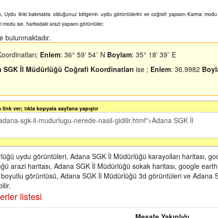
sını, Uydu linki bakmakta olduğunuz bölgenin uydu görüntülerini ve coğrafi yapısını Karma mod
zi modu ise, haritadaki arazi yapısını görüntüler.
de bulunmaktadır.
oordinatları;
Enlem
: 36° 59' 54¨ N
Boylam
: 35° 18' 39¨ E
 SGK İl Müdürlüğü Coğrafi Koordinatları
ise ;
Enlem
: 36.9982
Boy
link ver; tıkla kopyala sayfana yapıştır
üğü uydu görüntüleri, Adana SGK İl Müdürlüğü karayolları haritası, go
 arazi haritası, Adana SGK İl Müdürlüğü sokak haritası, google earth
boyutlu görüntüsü, Adana SGK İl Müdürlüğü 3d görüntüleri ve Adana S
lir.
rler listesi
Mesafe Yakınlığı