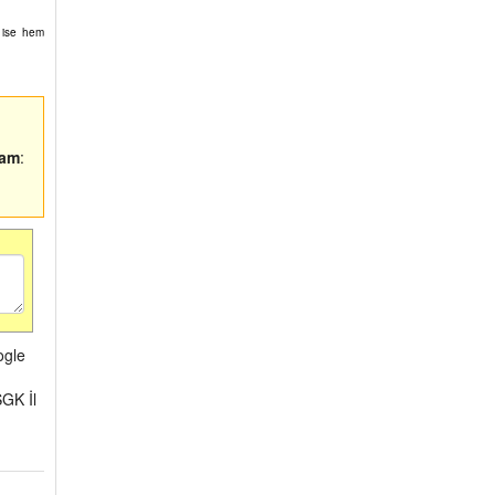
u ise hem
lam
:
ogle
GK İl