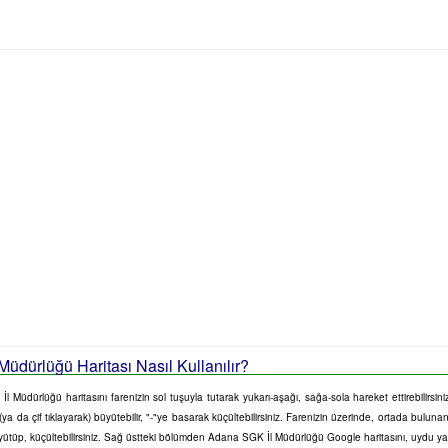
üdürlüğü Haritası Nasıl Kullanılır?
 Müdürlüğü haritasını farenizin sol tuşuyla tutarak yukarı-aşağı, sağa-sola hareket ettirebilirsin
a da çif tıklayarak) büyütebilir, "-"ye basarak küçültebilirsiniz. Farenizin üzerinde, ortada bulunan
üyütüp, küçültebilirsiniz. Sağ üstteki bölümden Adana SGK İl Müdürlüğü Google haritasını, uydu ya