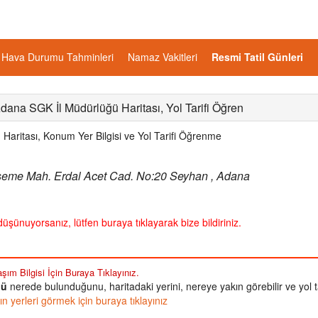
Hava Durumu Tahminleri
Namaz Vakitleri
Resmi Tatil Günleri
dana SGK İl Müdürlüğü Haritası, Yol Tarifi Öğren
aritası, Konum Yer Bilgisi ve Yol Tarifi Öğrenme
şeme Mah. Erdal Acet Cad. No:20 Seyhan , Adana
üşünuyorsanız, lütfen buraya tıklayarak bize bildiriniz.
şım Bilgisi İçin Buraya Tıklayınız.
ğü
nerede bulunduğunu, haritadaki yerini, nereye yakın görebilir ve yol ta
yerleri görmek için buraya tıklayınız