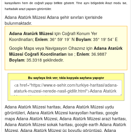
karayollarını hem de coğrafi yapıyı birlikte gösterir. Yine aynı bölgedeki Arazi modu ise,
haritadaki arazi yapısını görüntüler.
Adana Atatürk Müzesi Adana şehir sınırları içerisinde
bulunmaktadır.
Adana Atatürk Müzesi
için Coğrafi Konum Yer
Koordinatları;
Enlem
: 36° 59' 19¨ N
Boylam
: 35° 19' 54¨ E
Google Maps veya Navigasyon Cihazınız için
Adana Atatürk
Müzesi Coğrafi Koordinatları
ise ;
Enlem
: 36.9887
Boylam
: 35.3318 şeklindedir.
Bu sayfaya link ver; tıkla kopyala sayfana yapıştır
Adana Atatürk Müzesi haritası, Adana Atatürk Müzesi uydu
görüntüleri, Adana Atatürk Müzesi karayolları haritası, google
maps Adana Atatürk Müzesi, Adana Atatürk Müzesi arazi haritası,
Adana Atatürk Müzesi sokak haritası, google earth Adana Atatürk
Müzesi, Adana Atatürk Müzesi üç boyutlu görüntüsü, Adana