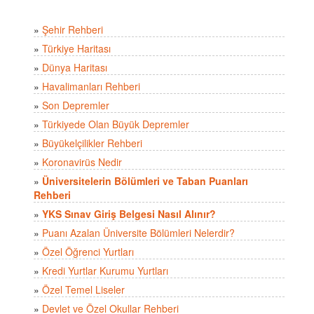
»
Şehir Rehberi
»
Türkiye Haritası
»
Dünya Haritası
»
Havalimanları Rehberi
»
Son Depremler
»
Türkiyede Olan Büyük Depremler
»
Büyükelçilikler Rehberi
»
Koronavirüs Nedir
»
Üniversitelerin Bölümleri ve Taban Puanları
Rehberi
»
YKS Sınav Giriş Belgesi Nasıl Alınır?
»
Puanı Azalan Üniversite Bölümleri Nelerdir?
»
Özel Öğrenci Yurtları
»
Kredi Yurtlar Kurumu Yurtları
»
Özel Temel Liseler
»
Devlet ve Özel Okullar Rehberi