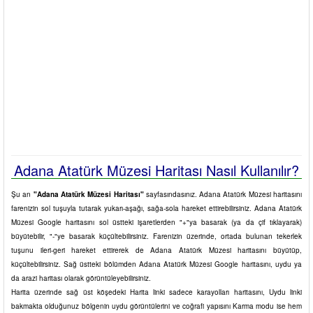
Adana Atatürk Müzesi Haritası Nasıl Kullanılır?
Şu an
"Adana Atatürk Müzesi Haritası"
sayfasındasınız. Adana Atatürk Müzesi haritasını
farenizin sol tuşuyla tutarak yukarı-aşağı, sağa-sola hareket ettirebilirsiniz. Adana Atatürk
Müzesi Google haritasını sol üstteki işaretlerden "+"ya basarak (ya da çif tıklayarak)
büyütebilir, "-"ye basarak küçültebilirsiniz. Farenizin üzerinde, ortada bulunan tekerlek
tuşunu ileri-geri hareket ettirerek de Adana Atatürk Müzesi haritasını büyütüp,
küçültebilirsiniz. Sağ üstteki bölümden Adana Atatürk Müzesi Google haritasını, uydu ya
da arazi haritası olarak görüntüleyebilirsiniz.
Harita üzerinde sağ üst köşedeki Harita linki sadece karayolları haritasını, Uydu linki
bakmakta olduğunuz bölgenin uydu görüntülerini ve coğrafi yapısını Karma modu ise hem