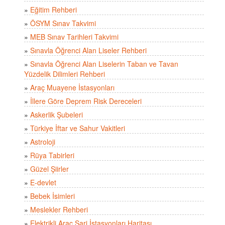
»
Eğitim Rehberi
»
ÖSYM Sınav Takvimi
»
MEB Sınav Tarihleri Takvimi
»
Sınavla Öğrenci Alan Liseler Rehberi
»
Sınavla Öğrenci Alan Liselerin Taban ve Tavan
Yüzdelik Dilimleri Rehberi
»
Araç Muayene İstasyonları
»
İllere Göre Deprem Risk Dereceleri
»
Askerlik Şubeleri
»
Türkiye İftar ve Sahur Vakitleri
»
Astroloji
»
Rüya Tabirleri
»
Güzel Şiirler
»
E-devlet
»
Bebek İsimleri
»
Meslekler Rehberi
»
Elektrikli Araç Şarj İstasyonları Haritası