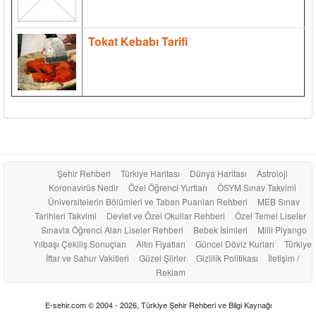
Tokat Kebabı Tarifi
Şehir Rehberi
Türkiye Haritası
Dünya Haritası
Astroloji
Koronavirüs Nedir
Özel Öğrenci Yurtları
ÖSYM Sınav Takvimi
Üniversitelerin Bölümleri ve Taban Puanları Rehberi
MEB Sınav
Tarihleri Takvimi
Devlet ve Özel Okullar Rehberi
Özel Temel Liseler
Sınavla Öğrenci Alan Liseler Rehberi
Bebek İsimleri
Milli Piyango
Yılbaşı Çekiliş Sonuçları
Altın Fiyatları
Güncel Döviz Kurları
Türkiye
İftar ve Sahur Vakitleri
Güzel Şiirler
Gizlilik Politikası
İletişim /
Reklam
E-sehir.com © 2004 - 2026, Türkiye Şehir Rehberi ve Bilgi Kaynağı