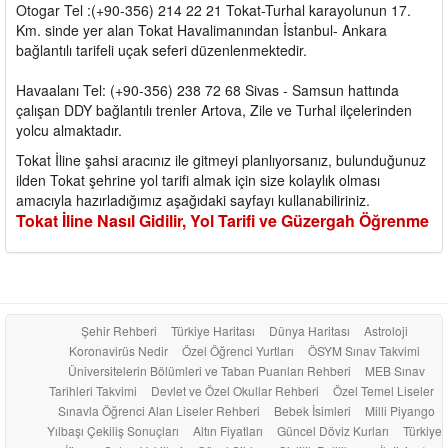
Otogar Tel :(+90-356) 214 22 21 Tokat-Turhal karayolunun 17.
Km. sinde yer alan Tokat Havalimanından İstanbul- Ankara
bağlantılı tarifeli uçak seferi düzenlenmektedir.
Havaalanı Tel: (+90-356) 238 72 68 Sivas - Samsun hattında
çalışan DDY bağlantılı trenler Artova, Zile ve Turhal ilçelerinden
yolcu almaktadır.
Tokat İline şahsi aracınız ile gitmeyi planlıyorsanız, bulunduğunuz
ilden Tokat şehrine yol tarifi almak için size kolaylık olması
amacıyla hazırladığımız aşağıdaki sayfayı kullanabiliriniz.
Tokat İline Nasıl Gidilir, Yol Tarifi ve Güzergah Öğrenme
Şehir Rehberi
Türkiye Haritası
Dünya Haritası
Astroloji
Koronavirüs Nedir
Özel Öğrenci Yurtları
ÖSYM Sınav Takvimi
Üniversitelerin Bölümleri ve Taban Puanları Rehberi
MEB Sınav
Tarihleri Takvimi
Devlet ve Özel Okullar Rehberi
Özel Temel Liseler
Sınavla Öğrenci Alan Liseler Rehberi
Bebek İsimleri
Milli Piyango
Yılbaşı Çekiliş Sonuçları
Altın Fiyatları
Güncel Döviz Kurları
Türkiye