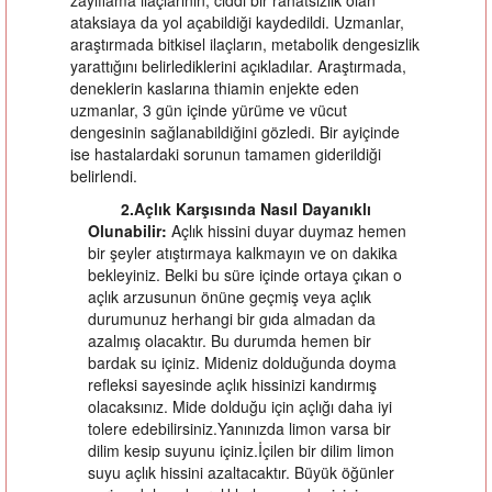
ataksiaya da yol açabildiği kaydedildi. Uzmanlar,
araştırmada bitkisel ilaçların, metabolik dengesizlik
yarattığını belirlediklerini açıkladılar. Araştırmada,
deneklerin kaslarına thiamin enjekte eden
uzmanlar, 3 gün içinde yürüme ve vücut
dengesinin sağlanabildiğini gözledi. Bir ayiçinde
ise hastalardaki sorunun tamamen giderildiği
belirlendi.
2.Açlık Karşısında Nasıl Dayanıklı
Olunabilir:
Açlık hissini duyar duymaz hemen
bir şeyler atıştırmaya kalkmayın ve on dakika
bekleyiniz. Belki bu süre içinde ortaya çıkan o
açlık arzusunun önüne geçmiş veya açlık
durumunuz herhangi bir gıda almadan da
azalmış olacaktır. Bu durumda hemen bir
bardak su içiniz. Mideniz dolduğunda doyma
refleksi sayesinde açlık hissinizi kandırmış
olacaksınız. Mide dolduğu için açlığı daha iyi
tolere edebilirsiniz.Yanınızda limon varsa bir
dilim kesip suyunu içiniz.İçilen bir dilim limon
suyu açlık hissini azaltacaktır. Büyük öğünler