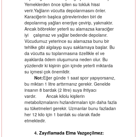
Yemeklerden önce içilen su tokluk hissi
verir.Yağların vücutta depolanmasını önler.
Karaciğerin başlıca görevlerinden biri de
depolanmış yağları enerjiye çevirip, yakmaktır.
Ancak böbrekler yeterli su alamazsa karaciğer
iyi çalışmaz ve yağlar bedende depolanır.
Vücudumuz yeterince su alamazsa bunu bir
tehlike gibi algılayıp suyu saklamaya başlar. Bu
da vücutta su toplanmasına özellikle el ve
ayaklarda ödem oluşumuna neden olur. Bu
yüzdendir ki kişinin gün içinde yeterli miktarda
su içmesi çok önemlidir.
Not:
Eğer günde 1 saat spor yapıyorsanız,
bu miktarı 1 litre arttırmanız gerekir. Genelde
insanın 8 bardak (2 litre) suya ihtiyacı
vardır. Ancak kilolu kişilerin
metabolizmalarını hızlandırmaları için daha fazla
su tüketmeleri gerekir. Uzmanlar bunu fazladan
her 12 kilo için 1 bardak su olarak ifade
etmektedir.
4.
Zayıflamada Elma Vazgeçilmez: