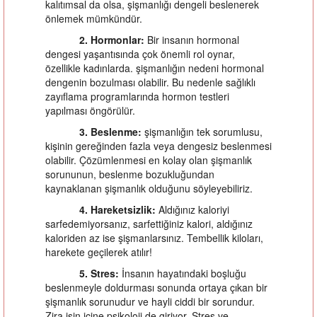
kalıtımsal da olsa, şişmanlığı dengeli beslenerek
önlemek mümkündür.
2. Hormonlar:
Bir insanın hormonal
dengesi yaşantısında çok önemli rol oynar,
özellikle kadınlarda. şişmanlığın nedeni hormonal
dengenin bozulması olabilir. Bu nedenle sağlıklı
zayıflama programlarında hormon testleri
yapılması öngörülür.
3. Beslenme:
şişmanlığın tek sorumlusu,
kişinin gereğinden fazla veya dengesiz beslenmesi
olabilir. Çözümlenmesi en kolay olan şişmanlık
sorununun, beslenme bozukluğundan
kaynaklanan şişmanlık olduğunu söyleyebiliriz.
4. Hareketsizlik:
Aldığınız kaloriyi
sarfedemiyorsanız, sarfettiğiniz kalori, aldığınız
kaloriden az ise şişmanlarsınız. Tembellik kiloları,
harekete geçilerek atılır!
5. Stres:
İnsanın hayatındaki boşluğu
beslenmeyle doldurması sonunda ortaya çıkan bir
şişmanlık sorunudur ve hayli ciddi bir sorundur.
Zira işin içine psikoloji de giriyor. Stres ve