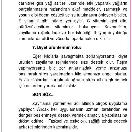
carnitine gibi yağ asitleri üzerinde etki yaparak yağların
parçalanmasını hızlandıran aktif maddeler, sarmaşık ve
yosun gibi ödem çözücü ve su tutulmasını önleyen bitkiler,
E vitamini gibi hücre yenileyici, C vitamini gibi cildi
pürüzsüzleştiren vitaminler bulunuyor. Kozmetikler,
zayıflama rejimlerinde ve her istendiği, ihtiyaç duyulduğu
zamanlarda cildi ve vücudu toparlamakta etkilidir.
7. Diyet ürünlerinin rolü:
Eğer kilolarla savaşmakta zorlanıyorsanız, diyet
ürünleri zayıflama rejimlerinde size destek olur. Rejim
yapmıyorsanız bile zor anlarınızdaki yeme arzunuzu
bastırarak stres yaratmadan kilo almanıza engel olurlar.
Fazla kilolardan kurtulmak uğruna stres altına girmemek
için onlardan yararlanabilirsiniz..
SON SÖZ...
Zayıflama yöntemleri adı altında birçok uygulama
yapılıyor. Ancak her uygulamanın uzmanı tarafından ve
dengeli beslenmeye destek vermek amacıyla yapılmasına
dikkat edilmeli. Fiziksel ve psikolojik sağlığı tehdit edecek
açlık rejimlerinden kaçınılmalıdır.