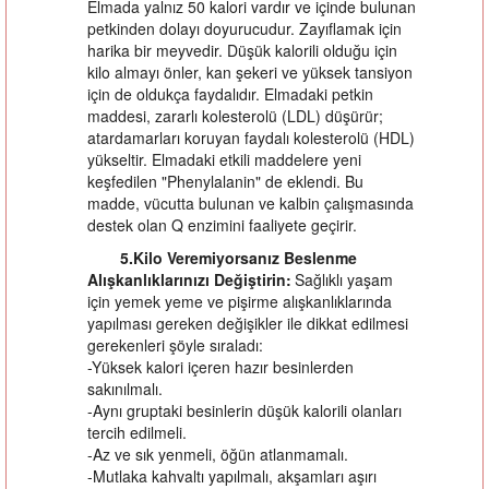
Elmada yalnız 50 kalori vardır ve içinde bulunan
petkinden dolayı doyurucudur. Zayıflamak için
harika bir meyvedir. Düşük kalorili olduğu için
kilo almayı önler, kan şekeri ve yüksek tansiyon
için de oldukça faydalıdır. Elmadaki petkin
maddesi, zararlı kolesterolü (LDL) düşürür;
atardamarları koruyan faydalı kolesterolü (HDL)
yükseltir. Elmadaki etkili maddelere yeni
keşfedilen "Phenylalanin" de eklendi. Bu
madde, vücutta bulunan ve kalbin çalışmasında
destek olan Q enzimini faaliyete geçirir.
5.Kilo Veremiyorsanız Beslenme
Alışkanlıklarınızı Değiştirin:
Sağlıklı yaşam
için yemek yeme ve pişirme alışkanlıklarında
yapılması gereken değişikler ile dikkat edilmesi
gerekenleri şöyle sıraladı:
-Yüksek kalori içeren hazır besinlerden
sakınılmalı.
-Aynı gruptaki besinlerin düşük kalorili olanları
tercih edilmeli.
-Az ve sık yenmeli, öğün atlanmamalı.
-Mutlaka kahvaltı yapılmalı, akşamları aşırı