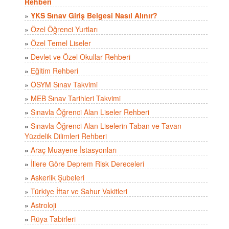
Rehberi
»
YKS Sınav Giriş Belgesi Nasıl Alınır?
»
Özel Öğrenci Yurtları
»
Özel Temel Liseler
»
Devlet ve Özel Okullar Rehberi
»
Eğitim Rehberi
»
ÖSYM Sınav Takvimi
»
MEB Sınav Tarihleri Takvimi
»
Sınavla Öğrenci Alan Liseler Rehberi
»
Sınavla Öğrenci Alan Liselerin Taban ve Tavan
Yüzdelik Dilimleri Rehberi
»
Araç Muayene İstasyonları
»
İllere Göre Deprem Risk Dereceleri
»
Askerlik Şubeleri
»
Türkiye İftar ve Sahur Vakitleri
»
Astroloji
»
Rüya Tabirleri