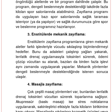
öngördüğü aletlerde ve bir program dahilinde çalışılır. Bu
program, dengeli beslenmeyle desteklendiği takdirde fazla
kiloları spor salonlarında atabilirsiniz. Zayıflama programı
da uygulayan bazı spor salonlarında sağlık taraması
isteniyor (ya da yapılıyor) ve sağlık durumunuza göre spor
ve beslenme programınız hazırlanıyor.
3. Enstitülerde mekanik zayıflama:
Enstitülerin zayıflama programlarına giren mekanik
aletler farklı işlevleriyle vücudu sıkılaştırıp biçimlendirmeyi
hedefler. Bunu da adaleleri çalıştırıp yağları yakarak,
lenfatik drenaj uygulamasıyla toksinleri sürerek, ödemi
çözüp vücuttan su atarak, bazıları da birden fazla işlevi
aynı zamanda uygulayarak yaparlar. Mekanik yöntemler
dengeli beslenmeyle desteklendiğinde istenen sonuca
ulaşılır.
4. Masajla zayıflama:
Çok çeşitli masaj yöntemleri var, bunlardan lenfatik
drenaj toksinleri vücuttan sürerek toparlanma sağlıyor.
Akupressür (baskı masajı) ise stres noktalarına
uygulanarak, sakinleştirici etkisiyle fazla kiloların birikimine
karşı çıkıyor. Masajlarda sıkılaştırıcı kozmetik ürünleri veya