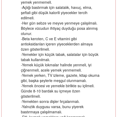
yemek yenmemeli.
-Açlığı bastırmak için salatalık, havuç, elma,
şeftali gibi düşük kalorili yiyecekler tercih
edilmeli.
-Her gün sebze ve meyve yenmeye çalışılmalı.
Böylece vücudun ihtiyaç duyduğu posa alınmış
olunur.
-Beta keroten, C ve E vitamini gibi
antioksidanları içeren yiyeceklerden almaya
özen gösterilmeli.
-Yemekler için küçük tabak, salatalar için büyük
tabak kullanılmalı.
-Yemek küçük lokmalar halinde yenmeli, iyi
çiğnenmeli, acele yemek yenmemeli.
-Yemek yerken, TV izleme, gazete, kitap okuma
gibi, başka şeylerle meşgul olunmamalı.
-Yemek öncesi ve yemekle birlikte su içilmeli.
Günde 8-10 bardak su içmeye özen
gösterilmeli.
-Yemekten sonra dişler fırçalanmalı.
-Yalnızlık duygusu varsa, bunu yiyerek
bastırmaya çalışılmamalı.
-Etli, kıymalı yemeklere yağ konmamalı.