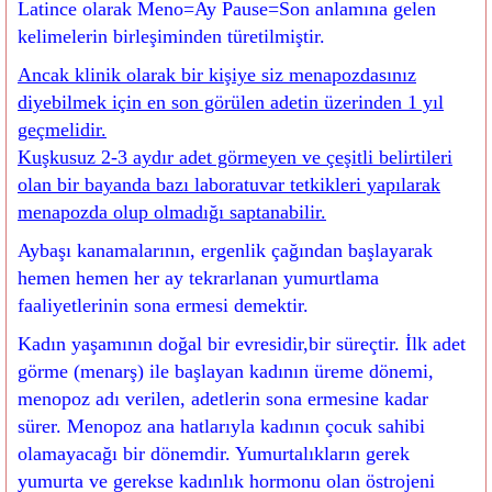
Latince olarak Meno=Ay Pause=Son anlamına gelen
kelimelerin birleşiminden türetilmiştir.
Ancak klinik olarak bir kişiye siz menapozdasınız
diyebilmek için en son görülen adetin üzerinden 1 yıl
geçmelidir.
Kuşkusuz 2-3 aydır adet görmeyen ve çeşitli belirtileri
olan bir bayanda bazı laboratuvar tetkikleri yapılarak
menapozda olup olmadığı saptanabilir.
Aybaşı kanamalarının, ergenlik çağından başlayarak
hemen hemen her ay tekrarlanan yumurtlama
faaliyetlerinin sona ermesi demektir.
Kadın yaşamının doğal bir evresidir,bir süreçtir. İlk adet
görme (menarş) ile başlayan kadının üreme dönemi,
menopoz adı verilen, adetlerin sona ermesine kadar
sürer. Menopoz ana hatlarıyla kadının çocuk sahibi
olamayacağı bir dönemdir. Yumurtalıkların gerek
yumurta ve gerekse kadınlık hormonu olan östrojeni