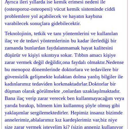
Ayrıca ileri yıllarda ise kemik erimesi nedeni ile
(osteoporoz-osteopeni) vücut kemik sisteminde ciddi
problemlere yol açabilecek ve hayatın kaybına
varabilecek sonuçlara gidebilecektir.
Teknolojinin, tetkik ve tanı yöntemlerini ve kullanılan
ilaç ve de tedavi yöntemlerinin bu kadar ilerlediği bir
zamanda bunlardan faydalanmamak hayat kalitesini
düşürür ve kişiyi sıkıntıya sokar. Tıbbın amacı kişiye
zarar vermek değil değildir,ona faydalı olmaktır.Nedense
bu menopoz dönemlerinde doktorlara ve tedavilere bir
güvensizlik gelişmekte kulaktan dolma yanlış bilgiler ile
kadınlarımız tedaviden korkmaktadırlar.Doktorlar bir
düşman olarak görülmekte ,onlardan uzaklaşılmaktadır.
Bana ilaç verip zarar verecek ben kullanmayacağım veya
yarıda bırakıp, bilmem kim kullanmış şöyle olmuş gibi
yaklaşımlar sergilemektedirler. Hepimiz insanız bizimde
annelerimiz,ablalarımız kız kardeşlerimiz var,biz niye
size zarar vermek isteyelim ki? (sizin anneniz kullanıyor