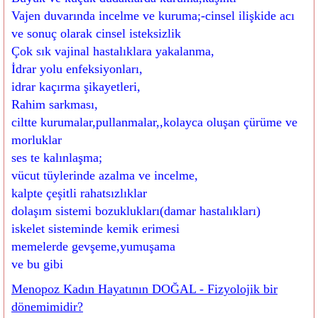
Vajen duvarında incelme ve kuruma;-cinsel ilişkide acı
ve sonuç olarak cinsel isteksizlik
Çok sık vajinal hastalıklara yakalanma,
İdrar yolu enfeksiyonları,
idrar kaçırma şikayetleri,
Rahim sarkması,
ciltte kurumalar,pullanmalar,,kolayca oluşan çürüme ve
morluklar
ses te kalınlaşma;
vücut tüylerinde azalma ve incelme,
kalpte çeşitli rahatsızlıklar
dolaşım sistemi bozuklukları(damar hastalıkları)
iskelet sisteminde kemik erimesi
memelerde gevşeme,yumuşama
ve bu gibi
Menopoz Kadın Hayatının DOĞAL - Fizyolojik bir
dönemimidir?