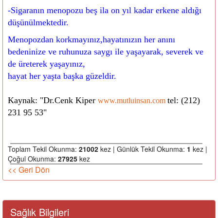
-Sigaranın menopozu beş ila on yıl kadar erkene aldığı
düşünülmektedir.
Menopozdan korkmayınız,hayatınızın her anını
bedeninize ve ruhunuza saygı ile yaşayarak, severek ve
de üreterek yaşayınız,
hayat her yaşta başka güzeldir.
Kaynak: "Dr.Cenk Kiper
tel: (212)
www.mutluinsan.com
231 95 53"
Toplam Tekil Okunma:
21002
kez | Günlük Tekil Okunma:
1
kez |
Çoğul Okunma:
27925
kez
<< Geri Dön
Sağlık Bilgileri