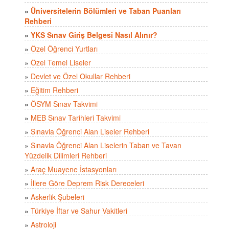
»
Üniversitelerin Bölümleri ve Taban Puanları
Rehberi
»
YKS Sınav Giriş Belgesi Nasıl Alınır?
»
Özel Öğrenci Yurtları
»
Özel Temel Liseler
»
Devlet ve Özel Okullar Rehberi
»
Eğitim Rehberi
»
ÖSYM Sınav Takvimi
»
MEB Sınav Tarihleri Takvimi
»
Sınavla Öğrenci Alan Liseler Rehberi
»
Sınavla Öğrenci Alan Liselerin Taban ve Tavan
Yüzdelik Dilimleri Rehberi
»
Araç Muayene İstasyonları
»
İllere Göre Deprem Risk Dereceleri
»
Askerlik Şubeleri
»
Türkiye İftar ve Sahur Vakitleri
»
Astroloji