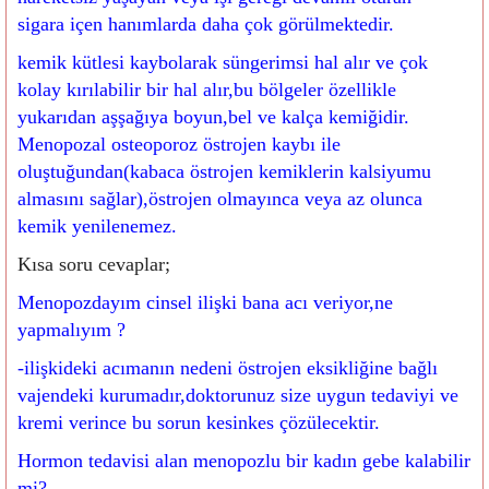
sigara içen hanımlarda daha çok görülmektedir.
kemik kütlesi kaybolarak süngerimsi hal alır ve çok
kolay kırılabilir bir hal alır,bu bölgeler özellikle
yukarıdan aşşağıya boyun,bel ve kalça kemiğidir.
Menopozal osteoporoz östrojen kaybı ile
oluştuğundan(kabaca östrojen kemiklerin kalsiyumu
almasını sağlar),östrojen olmayınca veya az olunca
kemik yenilenemez.
Kısa soru cevaplar;
Menopozdayım cinsel ilişki bana acı veriyor,ne
yapmalıyım ?
-ilişkideki acımanın nedeni östrojen eksikliğine bağlı
vajendeki kurumadır,doktorunuz size uygun tedaviyi ve
kremi verince bu sorun kesinkes çözülecektir.
H
ormon tedavisi alan menopozlu bir kadın gebe kalabilir
mi?