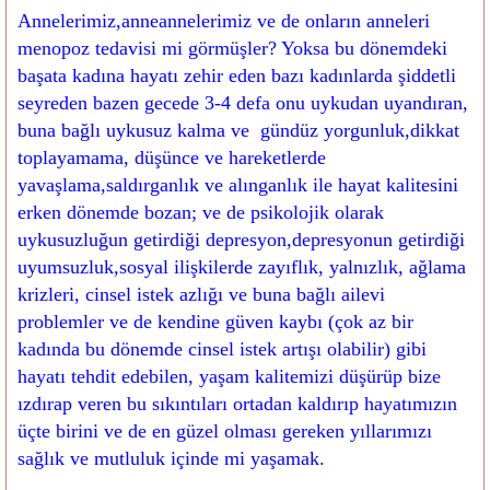
Annelerimiz,anneannelerimiz ve de onların anneleri
menopoz tedavisi mi görmüşler?
Yoksa bu dönemdeki
başata kadına hayatı zehir eden bazı kadınlarda şiddetli
seyreden bazen gecede 3-4 defa onu uykudan uyandıran,
buna bağlı uykusuz kalma ve gündüz yorgunluk,dikkat
toplayamama, düşünce ve hareketlerde
yavaşlama,saldırganlık ve alınganlık ile hayat kalitesini
erken dönemde bozan; ve de psikolojik olarak
uykusuzluğun getirdiği depresyon,depresyonun getirdiği
uyumsuzluk,sosyal ilişkilerde zayıflık, yalnızlık, ağlama
krizleri, cinsel istek azlığı ve buna bağlı ailevi
problemler ve de kendine güven kaybı (çok az bir
kadında bu dönemde cinsel istek artışı olabilir) gibi
hayatı tehdit edebilen, yaşam kalitemizi düşürüp bize
ızdırap veren bu sıkıntıları ortadan kaldırıp hayatımızın
üçte birini ve de en güzel olması gereken yıllarımızı
sağlık ve mutluluk içinde mi yaşamak.