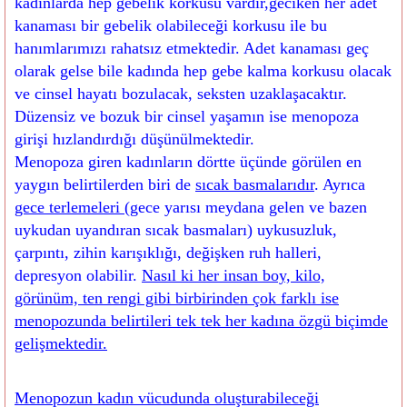
kadınlarda hep gebelik korkusu vardır,geciken her adet
kanaması bir gebelik olabileceği korkusu ile bu
hanımlarımızı rahatsız etmektedir. Adet kanaması geç
olarak gelse bile kadında hep gebe kalma korkusu olacak
ve cinsel hayatı bozulacak, seksten uzaklaşacaktır.
Düzensiz ve bozuk bir cinsel yaşamın ise menopoza
girişi hızlandırdığı düşünülmektedir.
Menopoza giren kadınların dörtte üçünde görülen en
yaygın belirtilerden biri de
sıcak basmalarıdır
. Ayrıca
gece terlemeleri
(gece yarısı meydana gelen ve bazen
uykudan uyandıran sıcak basmaları) uykusuzluk,
çarpıntı, zihin karışıklığı, değişken ruh halleri,
depresyon olabilir.
Nasıl ki her insan boy, kilo,
görünüm, ten rengi gibi birbirinden çok farklı ise
menopozunda belirtileri tek tek her kadına özgü biçimde
gelişmektedir.
Menopozun kadın vücudunda oluşturabileceği