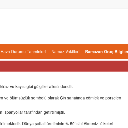
Hava Durumu Tahminleri
Namaz Vakitleri
Ramazan Oruç Bilgiler
iraz ve kayısı gibi gülgiller ailesindendir.
şam ve ölümsüzlük sembolü olarak Çin sanatında çömlek ve porselen
n İspanyollar tarafından getirtilmiştir.
ilmektedir. Dünya şeftali üretiminin % 50′ sini Akdeniz ülkeleri