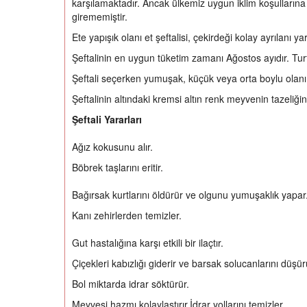
karşılamaktadır. Ancak ülkemiz uygun iklim koşulların
girememiştir.
Ete yapışık olanı et şeftalisi, çekirdeği kolay ayrılanı y
Şeftalinin en uygun tüketim zamanı Ağostos ayıdır. Turfa
Şeftali seçerken yumuşak, küçük veya orta boylu olanı v
Şeftalinin altındaki kremsi altın renk meyvenin tazeliğini
Şeftali Yararları
Ağız kokusunu alır.
Böbrek taşlarını eritir.
Bağırsak kurtlarını öldürür ve olgunu yumuşaklık yapar
Kanı zehirlerden temizler.
Gut hastalığına karşı etkili bir ilaçtır.
Çiçekleri kabızlığı giderir ve barsak solucanlarını düşür
Bol miktarda idrar söktürür.
Meyvesi hazmı kolaylaştırır.İdrar yollarını temizler.