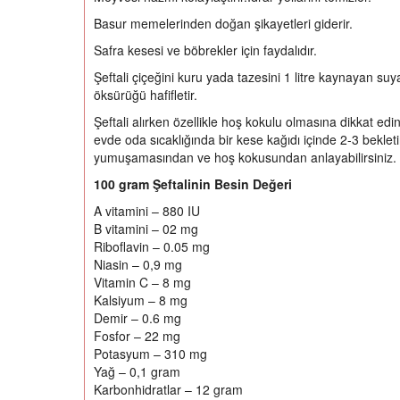
Basur memelerinden doğan şikayetleri giderir.
Safra kesesi ve böbrekler için faydalıdır.
Şeftali çiçeğini kuru yada tazesini 1 litre kaynayan suya
öksürüğü hafifletir.
Şeftali alırken özellikle hoş kokulu olmasına dikkat ed
evde oda sıcaklığında bir kese kağıdı içinde 2-3 beklet
yumuşamasından ve hoş kokusundan anlayabilirsiniz.
100 gram Şeftalinin Besin Değeri
A vitamini – 880 IU
B vitamini – 02 mg
Riboflavin – 0.05 mg
Niasin – 0,9 mg
Vitamin C – 8 mg
Kalsiyum – 8 mg
Demir – 0.6 mg
Fosfor – 22 mg
Potasyum – 310 mg
Yağ – 0,1 gram
Karbonhidratlar – 12 gram