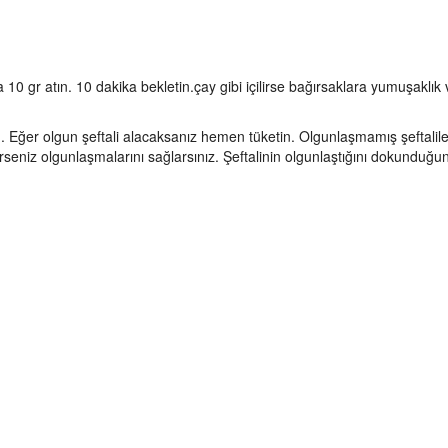
 10 gr atın. 10 dakika bekletin.çay gibi içilirse bağırsaklara yumuşaklık 
in. Eğer olgun şeftali alacaksanız hemen tüketin. Olgunlaşmamış şeftalile
irseniz olgunlaşmalarını sağlarsınız. Şeftalinin olgunlaştığını dokunduğ