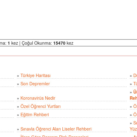
nma:
1
kez | Çoğul Okunma:
15470
kez
»
Türkiye Haritası
»
D
»
Son Depremler
»
T
»
Ü
»
Koronavirüs Nedir
Reh
»
Özel Öğrenci Yurtları
»
Ö
»
Eğitim Rehberi
»
Ö
»
S
»
Sınavla Öğrenci Alan Liseler Rehberi
Yüz