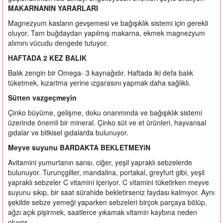
MAKARNANIN YARARLARI
Magnezyum kasların gevşemesi ve bağışıklık sistemi için gerekli
oluyor. Tam buğdaydan yapılmış makarna, ekmek magnezyum
alımını vücudu dengede tutuyor.
HAFTADA 2 KEZ BALIK
Balık zengin bir Omega- 3 kaynağıdır. Haftada iki defa balık
tüketmek, kızartma yerine ızgarasını yapmak daha sağlıklı.
Sütten vazgeçmeyin
Çinko büyüme, gelişme, doku onarımında ve bağışıklık sistemi
üzerinde önemli bir mineral. Çinko süt ve et ürünleri, hayvansal
gıdalar ve bitkisel gıdalarda bulunuyor.
Meyve suyunu BARDAKTA BEKLETMEYiN
Avitamini yumurtanın sarısı, ciğer, yeşil yapraklı sebzelerde
bulunuyor. Turunçgiller, mandalina, portakal, greyfurt gibi, yeşil
yapraklı sebzeler C vitamini içeriyor. C vitamini tüketirken meyve
suyunu sıkıp, bir saat sürahide bekletirseniz faydası kalmıyor. Aynı
şekilde sebze yemeği yaparken sebzeleri birçok parçaya bölüp,
ağzı açık pişirmek, saatlerce yıkamak vitamin kaybına neden
oluyor.