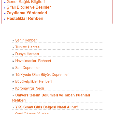
Genel Sağlık Bilgileri
»
Şifalı Bitkiler ve Besinler
»
Zayıflama Yöntemleri
»
Hastalıklar Rehberi
»
»
Şehir Rehberi
»
Türkiye Haritası
»
Dünya Haritası
»
Havalimanları Rehberi
»
Son Depremler
»
Türkiyede Olan Büyük Depremler
»
Büyükelçilikler Rehberi
»
Koronavirüs Nedir
»
Üniversitelerin Bölümleri ve Taban Puanları
Rehberi
»
YKS Sınav Giriş Belgesi Nasıl Alınır?
»
Özel Öğrenci Yurtları