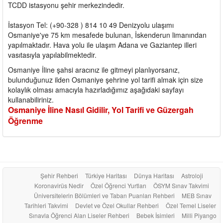
TCDD istasyonu şehir merkezindedir.
İstasyon Tel: (+90-328 ) 814 10 49 Denizyolu ulaşımı
Osmaniye'ye 75 km mesafede bulunan, İskenderun limanından
yapılmaktadır. Hava yolu ile ulaşım Adana ve Gaziantep illeri
vasıtasıyla yapılabilmektedir.
Osmaniye İline şahsi aracınız ile gitmeyi planlıyorsanız,
bulunduğunuz ilden Osmaniye şehrine yol tarifi almak için size
kolaylık olması amacıyla hazırladığımız aşağıdaki sayfayı
kullanabiliriniz.
Osmaniye İline Nasıl Gidilir, Yol Tarifi ve Güzergah
Öğrenme
Şehir Rehberi
Türkiye Haritası
Dünya Haritası
Astroloji
Koronavirüs Nedir
Özel Öğrenci Yurtları
ÖSYM Sınav Takvimi
Üniversitelerin Bölümleri ve Taban Puanları Rehberi
MEB Sınav
Tarihleri Takvimi
Devlet ve Özel Okullar Rehberi
Özel Temel Liseler
Sınavla Öğrenci Alan Liseler Rehberi
Bebek İsimleri
Milli Piyango