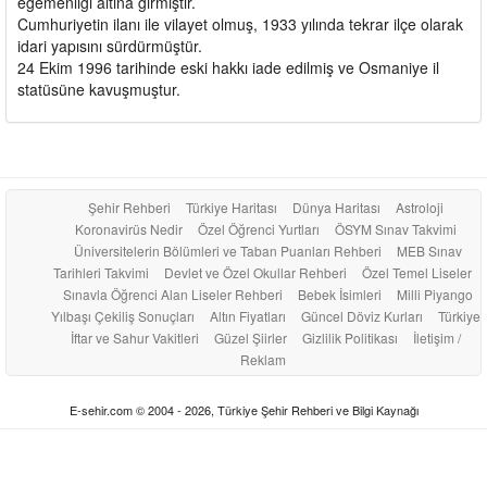
egemenliği altına girmiştir.
Cumhuriyetin ilanı ile vilayet olmuş, 1933 yılında tekrar ilçe olarak
idari yapısını sürdürmüştür.
24 Ekim 1996 tarihinde eski hakkı iade edilmiş ve Osmaniye il
statüsüne kavuşmuştur.
Şehir Rehberi
Türkiye Haritası
Dünya Haritası
Astroloji
Koronavirüs Nedir
Özel Öğrenci Yurtları
ÖSYM Sınav Takvimi
Üniversitelerin Bölümleri ve Taban Puanları Rehberi
MEB Sınav
Tarihleri Takvimi
Devlet ve Özel Okullar Rehberi
Özel Temel Liseler
Sınavla Öğrenci Alan Liseler Rehberi
Bebek İsimleri
Milli Piyango
Yılbaşı Çekiliş Sonuçları
Altın Fiyatları
Güncel Döviz Kurları
Türkiye
İftar ve Sahur Vakitleri
Güzel Şiirler
Gizlilik Politikası
İletişim /
Reklam
E-sehir.com © 2004 - 2026, Türkiye Şehir Rehberi ve Bilgi Kaynağı