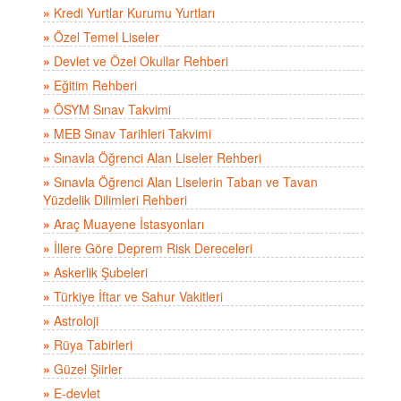
»
Kredi Yurtlar Kurumu Yurtları
»
Özel Temel Liseler
»
Devlet ve Özel Okullar Rehberi
»
Eğitim Rehberi
»
ÖSYM Sınav Takvimi
»
MEB Sınav Tarihleri Takvimi
»
Sınavla Öğrenci Alan Liseler Rehberi
»
Sınavla Öğrenci Alan Liselerin Taban ve Tavan
Yüzdelik Dilimleri Rehberi
»
Araç Muayene İstasyonları
»
İllere Göre Deprem Risk Dereceleri
»
Askerlik Şubeleri
»
Türkiye İftar ve Sahur Vakitleri
»
Astroloji
»
Rüya Tabirleri
»
Güzel Şiirler
»
E-devlet