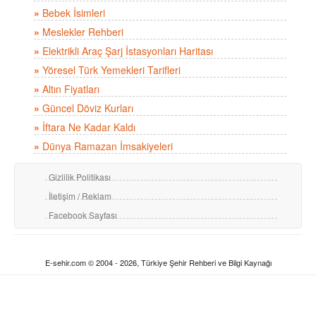
»
Bebek İsimleri
»
Meslekler Rehberi
»
Elektrikli Araç Şarj İstasyonları Haritası
»
Yöresel Türk Yemekleri Tarifleri
»
Altın Fiyatları
»
Güncel Döviz Kurları
»
İftara Ne Kadar Kaldı
»
Dünya Ramazan İmsakiyeleri
Gizlilik Politikası
İletişim / Reklam
Facebook Sayfası
E-sehir.com © 2004 - 2026, Türkiye Şehir Rehberi ve Bilgi Kaynağı