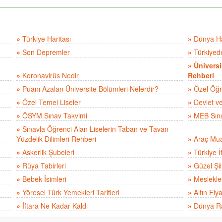
»
Türkiye Haritası
»
Dünya Ha
»
Son Depremler
»
Türkiyed
»
Üniversi
»
Koronavirüs Nedir
Rehberi
»
Puanı Azalan Üniversite Bölümleri Nelerdir?
»
Özel Öğre
»
Özel Temel Liseler
»
Devlet v
»
ÖSYM Sınav Takvimi
»
MEB Sına
»
Sınavla Öğrenci Alan Liselerin Taban ve Tavan
Yüzdelik Dilimleri Rehberi
»
Araç Mua
»
Askerlik Şubeleri
»
Türkiye İ
»
Rüya Tabirleri
»
Güzel Şii
»
Bebek İsimleri
»
Meslekle
»
Yöresel Türk Yemekleri Tarifleri
»
Altın Fiya
»
İftara Ne Kadar Kaldı
»
Dünya Ra