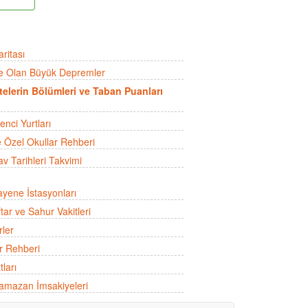
ritası
e Olan Büyük Depremler
telerin Bölümleri ve Taban Puanları
nci Yurtları
e Özel Okullar Rehberi
v Tarihleri Takvimi
yene İstasyonları
ftar ve Sahur Vakitleri
rler
r Rehberi
tları
mazan İmsakiyeleri