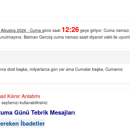
12:26
 Ağustos 2026 - Cuma
günü saat
geçe giriyor. Cuma namazı 
en unutmayınız. Batman Gercüş cuma namazı saati diyanet vakti ile uyuml
ar ama dost başka, milyarlarca gün var ama Cumalar başka, Cumamız
 Kılınır Anlatımı
a
sayfamızı kullanabilirsiniz.
Cuma Günü Tebrik Mesajları
ereken İbadetler