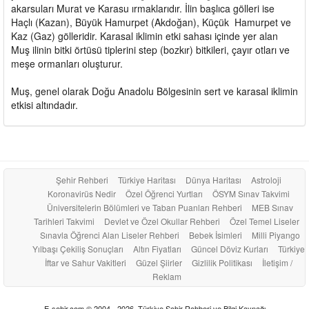
akarsuları Murat ve Karasu ırmaklarıdır. İlin başlıca gölleri ise
Haçlı (Kazan), Büyük Hamurpet (Akdoğan), Küçük Hamurpet ve
Kaz (Gaz) gölleridir. Karasal iklimin etki sahası içinde yer alan
Muş ilinin bitki örtüsü tiplerini step (bozkır) bitkileri, çayır otları ve
meşe ormanları oluşturur.
Muş, genel olarak Doğu Anadolu Bölgesinin sert ve karasal iklimin
etkisi altındadır.
Şehir Rehberi
Türkiye Haritası
Dünya Haritası
Astroloji
Koronavirüs Nedir
Özel Öğrenci Yurtları
ÖSYM Sınav Takvimi
Üniversitelerin Bölümleri ve Taban Puanları Rehberi
MEB Sınav
Tarihleri Takvimi
Devlet ve Özel Okullar Rehberi
Özel Temel Liseler
Sınavla Öğrenci Alan Liseler Rehberi
Bebek İsimleri
Milli Piyango
Yılbaşı Çekiliş Sonuçları
Altın Fiyatları
Güncel Döviz Kurları
Türkiye
İftar ve Sahur Vakitleri
Güzel Şiirler
Gizlilik Politikası
İletişim /
Reklam
E-sehir.com © 2004 - 2026, Türkiye Şehir Rehberi ve Bilgi Kaynağı