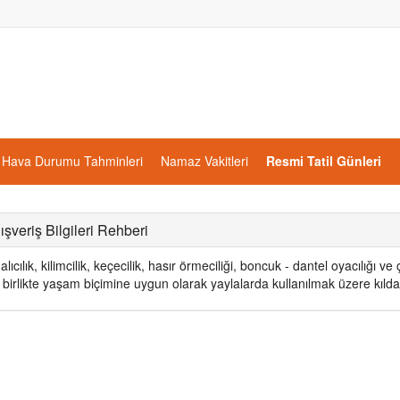
Hava Durumu Tahminleri
Namaz Vakitleri
Resmi Tatil Günleri
ışveriş Bilgileri Rehberi
lıcılık, kilimcilik, keçecilik, hasır örmeciliği, boncuk - dantel oyacılığı v
birlikte yaşam biçimine uygun olarak yaylalarda kullanılmak üzere kıld