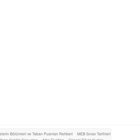
elerin Bölümleri ve Taban Puanları Rehberi
MEB Sınav Tarihleri
lbaşı Çekiliş Sonuçları
Altın Fiyatları
Güncel Döviz Kurları