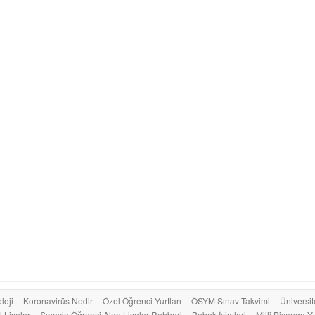
loji
Koronavirüs Nedir
Özel Öğrenci Yurtları
ÖSYM Sınav Takvimi
Üniversit
 Liseler
Sınavla Öğrenci Alan Liseler Rehberi
Bebek İsimleri
Milli Piyango Yı