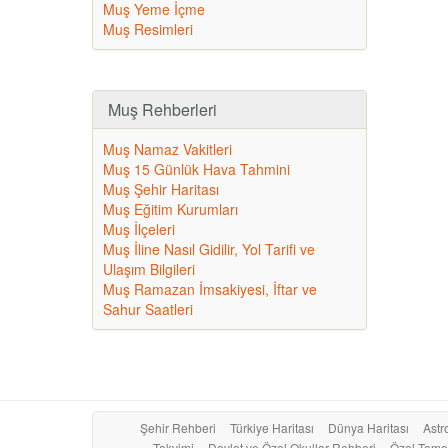
Muş Yeme İçme
Muş Resimleri
Muş Rehberleri
Muş Namaz Vakitleri
Muş 15 Günlük Hava Tahmini
Muş Şehir Haritası
Muş Eğitim Kurumları
Muş İlçeleri
Muş İline Nasıl Gidilir, Yol Tarifi ve
Ulaşım Bilgileri
Muş Ramazan İmsakiyesi, İftar ve
Sahur Saatleri
Şehir Rehberi
Türkiye Haritası
Dünya Haritası
Astro
Takvimi
Devlet ve Özel Okullar Rehberi
Özel Temel