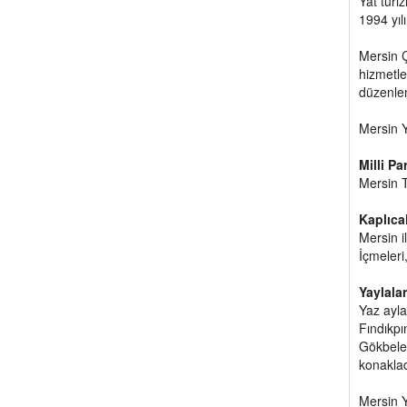
Yat turi
1994 yıl
Mersin Ç
hizmetle
düzenlen
Mersin Y
Milli P
Mersin T
Kaplıca
Mersin i
İçmeleri,
Yaylalar
Yaz ayla
Fındıkpı
Gökbelen
konaklad
Mersin Y