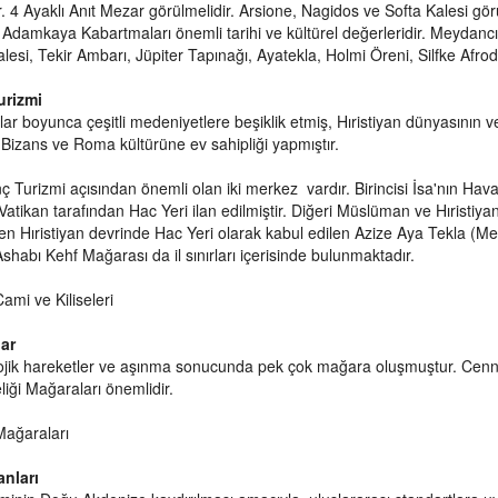
ir. 4 Ayaklı Anıt Mezar görülmelidir. Arsione, Nagidos ve Softa Kalesi gör
 Adamkaya Kabartmaları önemli tarihi ve kültürel değerleridir. Meydan
Kalesi, Tekir Ambarı, Jüpiter Tapınağı, Ayatekla, Holmi Öreni, Silfke Afro
urizmi
llar boyunca çeşitli medeniyetlere beşiklik etmiş, Hıristiyan dünyasının ve
e Bizans ve Roma kültürüne ev sahipliği yapmıştır.
nç Turizmi açısından önemli olan iki merkez vardır. Birincisi İsa'nın Hav
atikan tarafından Hac Yeri ilan edilmiştir. Diğeri Müslüman ve Hıristiy
en Hıristiyan devrinde Hac Yeri olarak kabul edilen Azize Aya Tekla (Mer
shabı Kehf Mağarası da il sınırları içerisinde bulunmaktadır.
ami ve Kiliseleri
ar
olojik hareketler ve aşınma sonucunda pek çok mağara oluşmuştur. Ce
iği Mağaraları önemlidir.
Mağaraları
anları