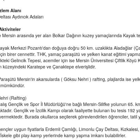
lem Alanı
ltası Aydıncık Adaları
Aktiviteler
 Mersin arasında yer alan Bolkar Dağının kuzey yamaçlarında Kayak te
ayak Merkezi Pozantı'dan doğuya doğru 50 km. uzaklıkta Aladağlar (Ça
 için birer cennettir. THK, yamaç paraşütü ve yelken kanat eğitimi yapma
kteki Gelincik Tepesi, acemiler için ise Mersin Üniversitesi Çiftlik Kö
n küzeyindeki Karatepe ve Çanaktepe elverişlidir.
raşütü Mersin'in akarsularda ( Göksu Nehri ) rafting, plajlarda ise yelke
 mümkündür.
hri (Rafting)
Dalış Gençlik ve Spor İl Müdürlüğü'ne bağlı Mersin-Silifke yolunun 6
tadır. Gençlik ve İzcilik Kampı olarak faaliyette bulunan bu tesis 192 yat
ermektedir. Burada okullarca seçilerek görevlendirilen öğrenciler, tatil
gençler uygun fiyatlarla Erdemli Çamlığı, Limonlu Çay Deltası, Kızkale
skele gibi play-kamp yerlerinde kamp yapma imkanı bulabilirler.