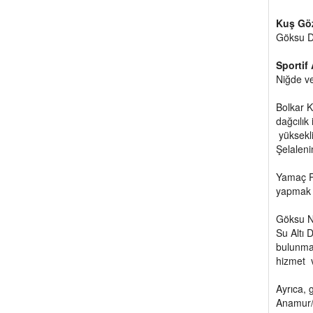
Kuş Göz
Göksu De
Sportif 
Niğde ve
Bolkar K
dağcılık
yüksekli
Şelaleni
Yamaç Pa
yapmak
Göksu Ne
Su Altı 
bulunmak
hizmet v
Ayrıca, 
Anamur/İ