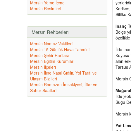
Mersin Yeme İçme
yerlerid
Mersin Resimleri
Korikos,
Silifke 
İnanç T
Mersin Rehberleri
Bölge yı
özellikl
Mersin Namaz Vakitleri
Mersin 15 Günlük Hava Tahmini
İlde İna
Mersin Şehir Haritası
Kuyusu V
Mersin Eğitim Kurumları
alan erk
Mersin İlçeleri
Tarsus A
Mersin İline Nasıl Gidilir, Yol Tarifi ve
Ulaşım Bilgileri
Mersin C
Mersin Ramazan İmsakiyesi, İftar ve
Sahur Saatleri
Mağaral
İlde je
Buğu Del
Mersin 
Yat Lim