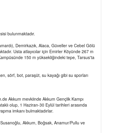
sisi bulunmaktadır.
mardı), Demirkazık, Alaca, Güveller ve Cebel Gölü
ktadır. Usta atlayıcılar için Emirler Köyünde 267 m
yü Kampüsünde 150 m yüksekliğindeki tepe, Tarsus'ta
n, sörf, bot, paraşüt, su kayağı gibi su sporları
5. km.de Akkum mevkiinde Akkum Gençlik Kampı
aklı olup, 1 Haziran-30 Eylül tarihleri arasında
 yapma imkanı bulmaktadırlar.
si, Susanoğlu, Akkum, Boğsak, Anamur/Pullu ve