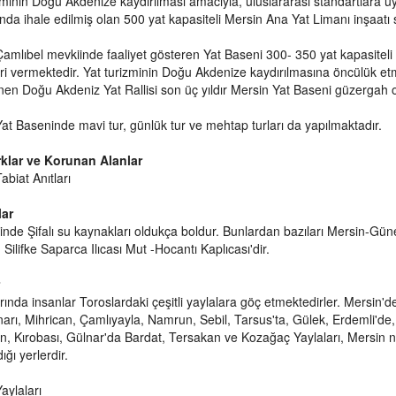
zminin Doğu Akdenize kaydırılması amacıyla, uluslararası standartlara uyg
ında ihale edilmiş olan 500 yat kapasiteli Mersin Ana Yat Limanı inşaatı
amlıbel mevkiinde faaliyet gösteren Yat Baseni 300- 350 yat kapasiteli o
ri vermektedir. Yat turizminin Doğu Akdenize kaydırılmasına öncülük e
en Doğu Akdeniz Yat Rallisi son üç yıldır Mersin Yat Baseni güzergah ol
at Baseninde mavi tur, günlük tur ve mehtap turları da yapılmaktadır.
arklar ve Korunan Alanlar
abiat Anıtları
lar
linde Şifalı su kaynakları oldukça boldur. Bunlardan bazıları Mersin-
 Silifke Saparca Ilıcası Mut -Hocantı Kaplıcası'dir.
rında insanlar Toroslardaki çeşitli yaylalara göç etmektedirler. Mersin'
narı, Mihrican, Çamlıyayla, Namrun, Sebil, Tarsus'ta, Gülek, Erdemli'de,
, Kırobası, Gülnar'da Bardat, Tersakan ve Kozağaç Yaylaları, Mersin
ığı yerlerdir.
aylaları