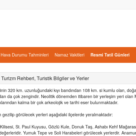
Hava Durumu Tahminleri
Namaz Vakitleri
Resmi Tatil Günleri
Turizm Rehberi, Turistik Bilgiler ve Yerler
linin 320 km. uzunluğundaki kıyı bandından 108 km. si kumlu olan, doğal 
an da çok zengindir. Neolitik dönemden itibaren bir yerleşim yeri olan M
larından kalma bir çok arkeolojik ve tarihi eser bulunmaktadır.
n gezilip görülecek yerleri aşağıdaki ilçelerde yeralmaktadır:
 Kilisesi, St. Paul Kuyusu, Gözlü Kule, Donuk Taş, Ashabı Kehf Mağarası
 değerleridir. Yumuk Tepe ve Soli Harabeleri görülecek yerlerdir. Anam