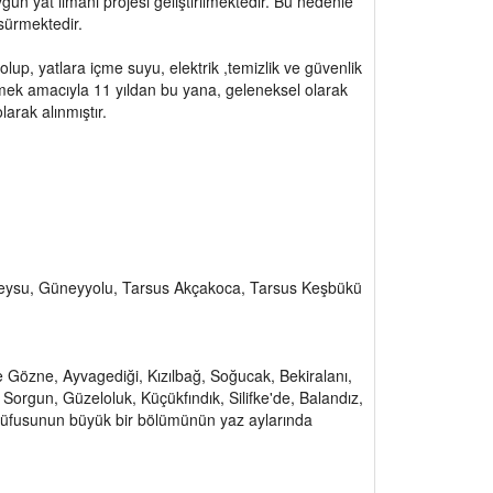
un yat limanı projesi geliştirilmektedir. Bu nedenle
 sürmektedir.
lup, yatlara içme suyu, elektrik ,temizlik ve güvenlik
tmek amacıyla 11 yıldan bu yana, geleneksel olarak
arak alınmıştır.
Güneysu, Güneyyolu, Tarsus Akçakoca, Tarsus Keşbükü
de Gözne, Ayvagediği, Kızılbağ, Soğucak, Bekiralanı,
 Sorgun, Güzeloluk, Küçükfındık, Silifke'de, Balandız,
 nüfusunun büyük bir bölümünün yaz aylarında