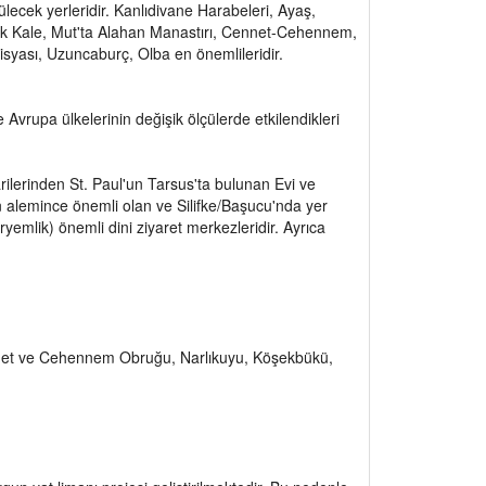
ülecek yerleridir. Kanlıdivane Harabeleri, Ayaş,
cık Kale, Mut'ta Alahan Manastırı, Cennet-Cehennem,
disyası, Uzuncaburç, Olba en önemlileridir.
 Avrupa ülkelerinin değişik ölçülerde etkilendikleri
arilerinden St. Paul'un Tarsus'ta bulunan Evi ve
an alemince önemli olan ve Silifke/Başucu'nda yer
yemlik) önemli dini ziyaret merkezleridir. Ayrıca
nnet ve Cehennem Obruğu, Narlıkuyu, Köşekbükü,