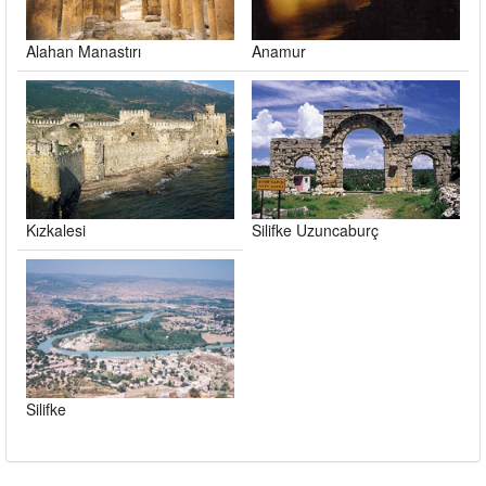
Alahan Manastırı
Anamur
Kızkalesi
Silifke Uzuncaburç
Silifke