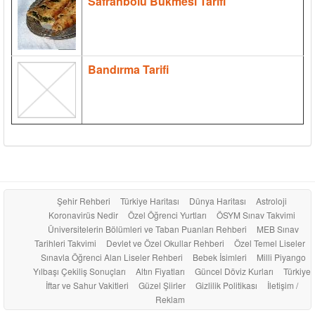
Safranbolu Bükmesi Tarifi
Bandırma Tarifi
Şehir Rehberi
Türkiye Haritası
Dünya Haritası
Astroloji
Koronavirüs Nedir
Özel Öğrenci Yurtları
ÖSYM Sınav Takvimi
Üniversitelerin Bölümleri ve Taban Puanları Rehberi
MEB Sınav
Tarihleri Takvimi
Devlet ve Özel Okullar Rehberi
Özel Temel Liseler
Sınavla Öğrenci Alan Liseler Rehberi
Bebek İsimleri
Milli Piyango
Yılbaşı Çekiliş Sonuçları
Altın Fiyatları
Güncel Döviz Kurları
Türkiye
İftar ve Sahur Vakitleri
Güzel Şiirler
Gizlilik Politikası
İletişim /
Reklam