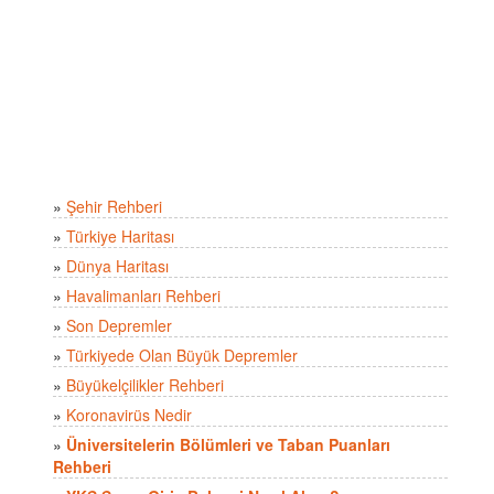
»
Şehir Rehberi
»
Türkiye Haritası
»
Dünya Haritası
»
Havalimanları Rehberi
»
Son Depremler
»
Türkiyede Olan Büyük Depremler
»
Büyükelçilikler Rehberi
»
Koronavirüs Nedir
»
Üniversitelerin Bölümleri ve Taban Puanları
Rehberi