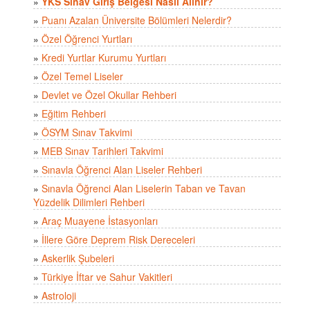
»
YKS Sınav Giriş Belgesi Nasıl Alınır?
»
Puanı Azalan Üniversite Bölümleri Nelerdir?
»
Özel Öğrenci Yurtları
»
Kredi Yurtlar Kurumu Yurtları
»
Özel Temel Liseler
»
Devlet ve Özel Okullar Rehberi
»
Eğitim Rehberi
»
ÖSYM Sınav Takvimi
»
MEB Sınav Tarihleri Takvimi
»
Sınavla Öğrenci Alan Liseler Rehberi
»
Sınavla Öğrenci Alan Liselerin Taban ve Tavan
Yüzdelik Dilimleri Rehberi
»
Araç Muayene İstasyonları
»
İllere Göre Deprem Risk Dereceleri
»
Askerlik Şubeleri
»
Türkiye İftar ve Sahur Vakitleri
»
Astroloji