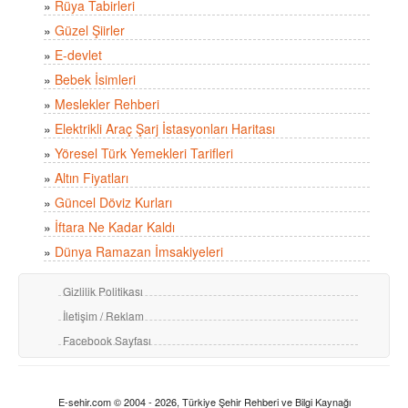
»
Rüya Tabirleri
»
Güzel Şiirler
»
E-devlet
»
Bebek İsimleri
»
Meslekler Rehberi
»
Elektrikli Araç Şarj İstasyonları Haritası
»
Yöresel Türk Yemekleri Tarifleri
»
Altın Fiyatları
»
Güncel Döviz Kurları
»
İftara Ne Kadar Kaldı
»
Dünya Ramazan İmsakiyeleri
Gizlilik Politikası
İletişim / Reklam
Facebook Sayfası
E-sehir.com © 2004 - 2026, Türkiye Şehir Rehberi ve Bilgi Kaynağı