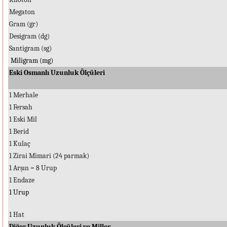
Megaton
Gram (gr)
Desigram (dg)
Santigram (sg)
Miligram (mg)
Eski Osmanlı Uzunluk Ölçüleri
1 Merhale
1 Fersah
1 Eski Mil
1 Berid
1 Kulaç
1 Zirai Mimari (24 parmak)
1 Arşın = 8 Urup
1 Endaze
1 Urup
1 Hat
Diğer Uzunluk Ölçüleri ve Miller