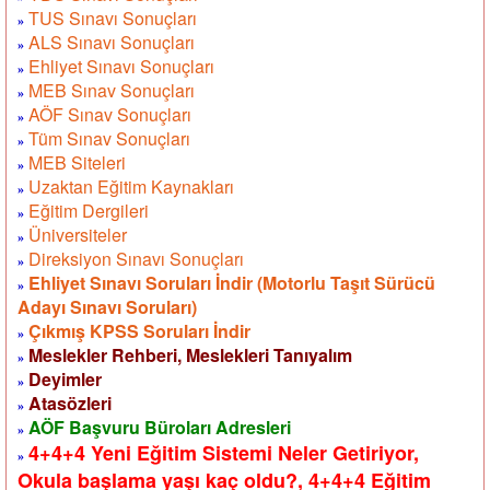
TUS Sınavı Sonuçları
»
ALS Sınavı Sonuçları
»
Ehliyet Sınavı Sonuçları
»
MEB Sınav Sonuçları
»
AÖF Sınav Sonuçları
»
Tüm Sınav Sonuçları
»
MEB Siteleri
»
Uzaktan Eğitim Kaynakları
»
Eğitim Dergileri
»
Üniversiteler
»
Direksiyon Sınavı Sonuçları
»
Ehliyet Sınavı Soruları İndir (Motorlu Taşıt Sürücü
»
Adayı Sınavı Soruları)
Çıkmış KPSS Soruları İndir
»
Meslekler Rehberi, Meslekleri Tanıyalım
»
Deyimler
»
Atasözleri
»
AÖF Başvuru Büroları Adresleri
»
4+4+4 Yeni Eğitim Sistemi Neler Getiriyor,
»
Okula başlama yaşı kaç oldu?, 4+4+4 Eğitim