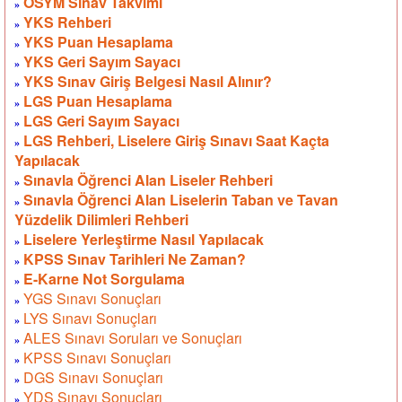
ÖSYM Sınav Takvimi
»
YKS Rehberi
»
YKS Puan Hesaplama
»
YKS Geri Sayım Sayacı
»
YKS Sınav Giriş Belgesi Nasıl Alınır?
»
LGS Puan Hesaplama
»
LGS Geri Sayım Sayacı
»
LGS Rehberi, Liselere Giriş Sınavı Saat Kaçta
»
Yapılacak
Sınavla Öğrenci Alan Liseler Rehberi
»
Sınavla Öğrenci Alan Liselerin Taban ve Tavan
»
Yüzdelik Dilimleri Rehberi
Liselere Yerleştirme Nasıl Yapılacak
»
KPSS Sınav Tarihleri Ne Zaman?
»
E-Karne Not Sorgulama
»
YGS Sınavı Sonuçları
»
LYS Sınavı Sonuçları
»
ALES Sınavı Soruları ve Sonuçları
»
KPSS Sınavı Sonuçları
»
DGS Sınavı Sonuçları
»
YDS Sınavı Sonuçları
»